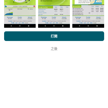
上。在計算發布績效之前，將應用過濾規則。
瀏覽nPerf.com，即表示您同意我們的
隱私和Cookies使用政策
以及
打開
我們的nPerf測試
最終用戶許可協議
。
如何進行更新？
之後
好
機器人每小時會自動更新網絡覆蓋圖。速度圖每15分鐘
更新一次
。數據顯示兩年。兩年後，每月一次從地圖中
刪除最舊的數據。
它的可靠性和準確性如何？