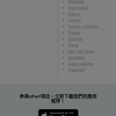
Glendale
Scottsdale
Gilbert
Tempe
Tempe Junction
Peoria
Surprise
Yuma
San Tan Valley
Avondale
Casas Adobes
Flagstaff
參與nPerf項目，立即下載我們的應用
程序！