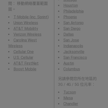
閱： 移動網絡覆蓋範圍
Houston
圖。
Philadelphia
T-Mobile (inc. Sprint)
Phoenix
Union Wireless
San Antonio
AT&T Mobility
San Diego
Verizon Wireless
Dallas
Carolina West
San Jose
Wireless
Indianapolis
Cellular One
Jacksonville
U.S. Cellular
San Francisco
AT&T FirstNet
Austin
Boost Mobile
Columbus
另請參閱您所在地區的
3G / 4G / 5G 位元率：
Tucson
Mesa
Chandler