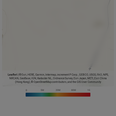
Leaflet
|
© Esri, HERE, Garmin, Intermap, increment P Corp., GEBCO, USGS, FAO, NPS,
NRCAN, GeoBase, IGN, Kadaster NL, Ordnance Survey, Esri Japan, METI, Esri China
(Hong Kong), © OpenStreetMap contributors, and the GIS User Community