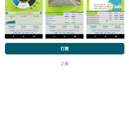
與其中，只需將nPerf應用程序下載到智能手機上即可。
數據越多，地圖將越全面！
所有測試結果都顯示在地圖
上。在計算發布績效之前，將應用過濾規則。
瀏覽nPerf.com，即表示您同意我們的
隱私和Cookies使用政策
以及
打開
我們的nPerf測試
最終用戶許可協議
。
如何進行更新？
之後
好
機器人每小時會自動更新網絡覆蓋圖。速度圖每15分鐘
更新一次
。數據顯示兩年。兩年後，每月一次從地圖中
刪除最舊的數據。
它的可靠性和準確性如何？