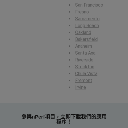
San Francisco
Fresno
Sacramento
Long Beach
Oakland
Bakersfield
Anaheim
Santa Ana
Riverside
Stockton
Chula Vista
Fremont
Irvine
參與nPerf項目，立即下載我們的應用
程序！