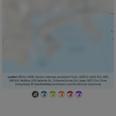
Leaflet
|
© Esri, HERE, Garmin, Intermap, increment P Corp., GEBCO, USGS, FAO, NPS,
NRCAN, GeoBase, IGN, Kadaster NL, Ordnance Survey, Esri Japan, METI, Esri China
(Hong Kong), © OpenStreetMap contributors, and the GIS User Community