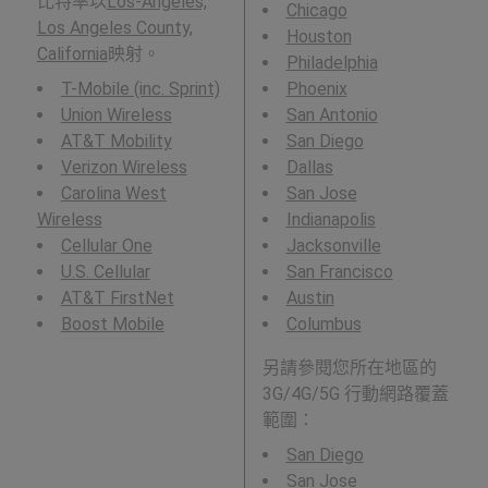
比特率以
Los-Angeles,
Chicago
Los Angeles County,
Houston
California
映射。
Philadelphia
T-Mobile (inc. Sprint)
Phoenix
Union Wireless
San Antonio
AT&T Mobility
San Diego
Verizon Wireless
Dallas
Carolina West
San Jose
Wireless
Indianapolis
Cellular One
Jacksonville
U.S. Cellular
San Francisco
AT&T FirstNet
Austin
Boost Mobile
Columbus
另請參閱您所在地區的
3G/4G/5G 行動網路覆蓋
範圍：
San Diego
San Jose