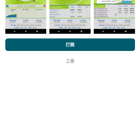
上。在計算發布績效之前，將應用過濾規則。
瀏覽nPerf.com，即表示您同意我們的
隱私和Cookies使用政策
以及
打開
我們的nPerf測試
最終用戶許可協議
。
如何進行更新？
之後
好
機器人每小時會自動更新網絡覆蓋圖。速度圖每15分鐘
更新一次
。數據顯示兩年。兩年後，每月一次從地圖中
刪除最舊的數據。
它的可靠性和準確性如何？