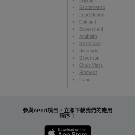
Fresno
Sacramento
Long Beach
Oakland
Bakersfield
Anaheim
Santa Ana
Riverside
Stockton
Chula Vista
Fremont
Irvine
參與nPerf項目，立即下載我們的應用
程序！