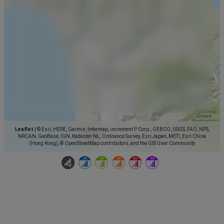
Leaflet
|
© Esri, HERE, Garmin, Intermap, increment P Corp., GEBCO, USGS, FAO, NPS,
NRCAN, GeoBase, IGN, Kadaster NL, Ordnance Survey, Esri Japan, METI, Esri China
(Hong Kong), © OpenStreetMap contributors, and the GIS User Community