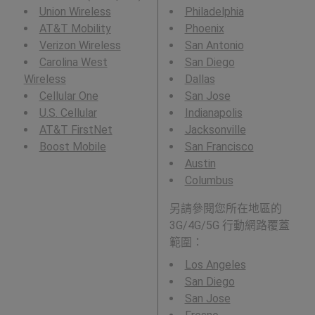
Union Wireless
Philadelphia
AT&T Mobility
Phoenix
Verizon Wireless
San Antonio
Carolina West
San Diego
Wireless
Dallas
Cellular One
San Jose
U.S. Cellular
Indianapolis
AT&T FirstNet
Jacksonville
Boost Mobile
San Francisco
Austin
Columbus
另請參閱您所在地區的
3G/4G/5G 行動網路覆蓋
範圍：
Los Angeles
San Diego
San Jose