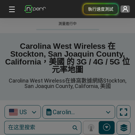
執行速度測試
測量進行中
Carolina West Wireless 在
Stockton, San Joaquin County,
California，美國 的 3G / 4G / 5G 位
元率地圖
Carolina West Wireless在蜂窩數據網絡Stockton,
San Joaquin County, California, 美國
US
Carolina West Wireless