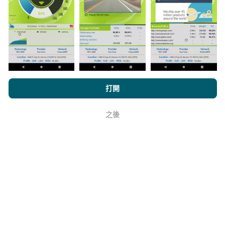
與其中，只需將nPerf應用程序下載到智能手機上即可。
數據越多，地圖將越全面！
所有測試結果都顯示在地圖
上。在計算發布績效之前，將應用過濾規則。
瀏覽nPerf.com，即表示您同意我們的
隱私和Cookies使用政策
以及
打開
我們的nPerf測試
最終用戶許可協議
。
如何進行更新？
之後
好
機器人每小時會自動更新網絡覆蓋圖。速度圖每15分鐘
更新一次
。數據顯示兩年。兩年後，每月一次從地圖中
刪除最舊的數據。