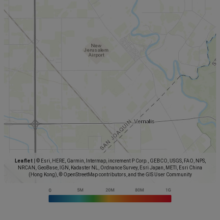
Leaflet
|
© Esri, HERE, Garmin, Intermap, increment P Corp., GEBCO, USGS, FAO, NPS,
NRCAN, GeoBase, IGN, Kadaster NL, Ordnance Survey, Esri Japan, METI, Esri China
(Hong Kong), © OpenStreetMap contributors, and the GIS User Community