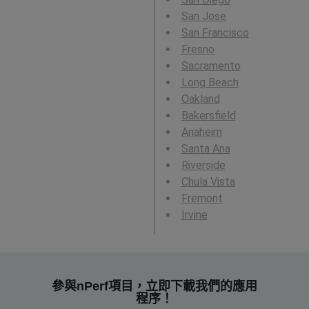
San Jose
San Francisco
Fresno
Sacramento
Long Beach
Oakland
Bakersfield
Anaheim
Santa Ana
Riverside
Chula Vista
Fremont
Irvine
參與nPerf項目，立即下載我們的應用
程序！