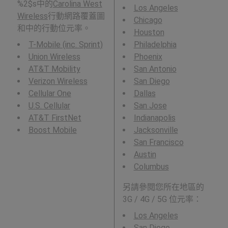
%2$s中的
Carolina West
Los Angeles
Wireless
行動網路覆蓋圖
Chicago
和中的行動位元率。
Houston
T-Mobile (inc. Sprint)
Philadelphia
Union Wireless
Phoenix
AT&T Mobility
San Antonio
Verizon Wireless
San Diego
Cellular One
Dallas
U.S. Cellular
San Jose
AT&T FirstNet
Indianapolis
Boost Mobile
Jacksonville
San Francisco
Austin
Columbus
另請參閱您所在地區的
3G / 4G / 5G 位元率：
Los Angeles
San Diego