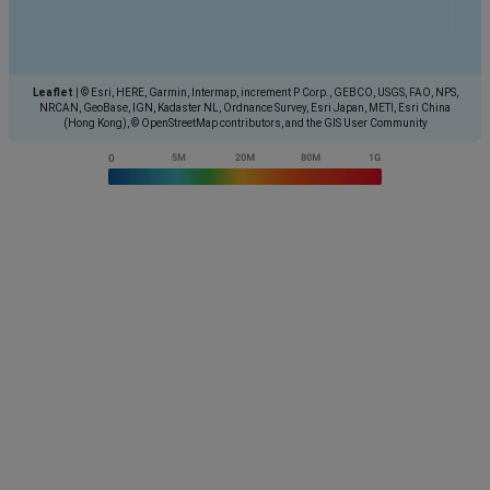
Leaflet
|
© Esri, HERE, Garmin, Intermap, increment P Corp., GEBCO, USGS, FAO, NPS,
NRCAN, GeoBase, IGN, Kadaster NL, Ordnance Survey, Esri Japan, METI, Esri China
(Hong Kong), © OpenStreetMap contributors, and the GIS User Community