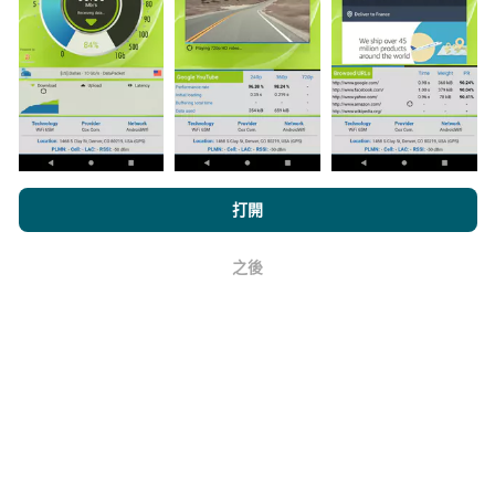
機器人每小時會自動更新網絡覆蓋圖。速度圖每15分鐘
更新一次
。數據顯示兩年。兩年後，每月一次從地圖中
刪除最舊的數據。
瀏覽nPerf.com，即表示您同意我們的
隱私和Cookies使用政策
以及
打開
它的可靠性和準確性如何？
我們的nPerf測試
最終用戶許可協議
。
之後
好
測試在用戶的設備上進行。地理位置精度取決於測試時
GPS信號的接收質量。對於覆蓋率數據，我們僅保留最
大地理位置
精度為50米
。對於下載比特率，此閾值上限
為200米。