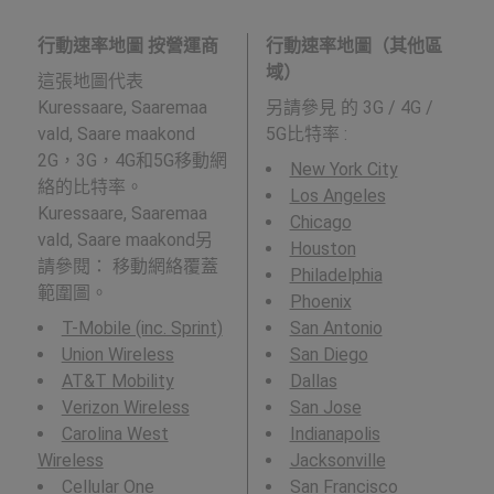
行動速率地圖 按營運商
行動速率地圖（其他區
域）
這張地圖代表
Kuressaare, Saaremaa
另請參見
的 3G / 4G /
vald, Saare maakond
5G比特率 :
2G，3G，4G和5G移動網
New York City
絡的比特率。
Los Angeles
Kuressaare, Saaremaa
Chicago
vald, Saare maakond另
Houston
請參閱： 移動網絡覆蓋
Philadelphia
範圍圖。
Phoenix
T-Mobile (inc. Sprint)
San Antonio
Union Wireless
San Diego
AT&T Mobility
Dallas
Verizon Wireless
San Jose
Carolina West
Indianapolis
Wireless
Jacksonville
Cellular One
San Francisco