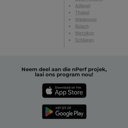
Adliswil
Thalwil
Wädenswil
Bülach
Wetzikon
Schlieren
Neem deel aan die nPerf projek,
laai ons program nou!