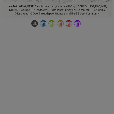
Leaflet
|
© Esri, HERE, Garmin, Intermap, increment P Corp., GEBCO, USGS, FAO, NPS,
NRCAN, GeoBase, IGN, Kadaster NL, Ordnance Survey, Esri Japan, METI, Esri China
(Hong Kong), © OpenStreetMap contributors, and the GIS User Community