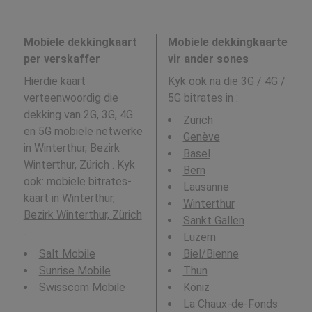
Mobiele dekkingkaart
Mobiele dekkingkaarte
per verskaffer
vir ander sones
Hierdie kaart
Kyk ook na die 3G / 4G /
verteenwoordig die
5G bitrates in
:
dekking van 2G, 3G, 4G
Zürich
en 5G mobiele netwerke
Genève
in Winterthur, Bezirk
Basel
Winterthur, Zürich . Kyk
Bern
ook: mobiele bitrates-
Lausanne
kaart in
Winterthur,
Winterthur
Bezirk Winterthur, Zürich
Sankt Gallen
.
Luzern
Salt Mobile
Biel/Bienne
Sunrise Mobile
Thun
Swisscom Mobile
Köniz
La Chaux-de-Fonds