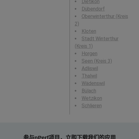
Dietikon
Dübendorf
Oberwinterthur (Kreis
2)
Kloten
Stadt Winterthur
(Kreis 1)
Horgen
Seen (Kreis 3)
Adliswil
Thalwil
Wädenswil
Bülach
Wetzikon
Schlieren
参与nPerf项目，立即下载我们的应用