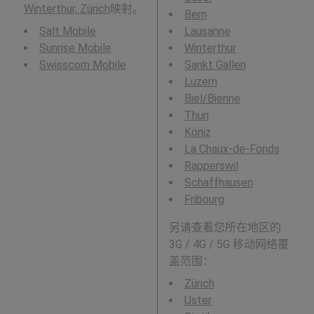
Winterthur, Zürich
映射。
Bern
Salt Mobile
Lausanne
Sunrise Mobile
Winterthur
Swisscom Mobile
Sankt Gallen
Luzern
Biel/Bienne
Thun
Köniz
La Chaux-de-Fonds
Rapperswil
Schaffhausen
Fribourg
另请查看您所在地区的
3G / 4G / 5G 移动网络覆
盖范围：
Zürich
Uster