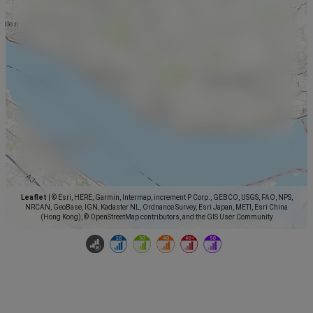
Leaflet
|
© Esri, HERE, Garmin, Intermap, increment P Corp., GEBCO, USGS, FAO, NPS,
NRCAN, GeoBase, IGN, Kadaster NL, Ordnance Survey, Esri Japan, METI, Esri China
(Hong Kong), © OpenStreetMap contributors, and the GIS User Community