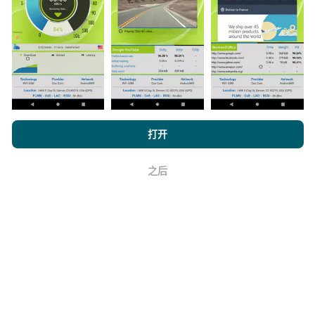
数据是从nPerf应用程序用户执行的测试中收集的。这些
是在真实条件下直接在现场进行的测试。如果您也想参
与其中，只需将nPerf应用程序下载到智能手机上即可。
数据越多，地图将越全面！
浏览 nPerf.com，
隐私和 Cookie 使用政策
以及我们的 nPerf 测试
打开
最终用户许可协议
。
如何进行更新？
之后
好
机器人每小时会自动更新网络覆盖图。速度图每15分钟
更新一次
。数据显示两年。两年后，每月一次从地图中
删除最旧的数据。