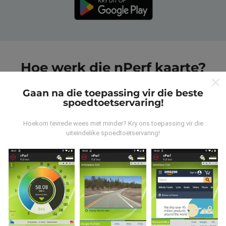
Hoe werk die nPerf kaarte?
Gaan na die toepassing vir die beste
spoedtoetservaring!
Hoekom tevrede wees met minder? Kry ons toepassing vir die
uiteindelike spoedtoetservaring!
Waar kom die data vandaan?
Die data word versamel uit toetse wat deur
gebruikers van die nPerf-app uitgevoer is. Dit is toetse
wat onder reële toestande direk in die veld uitgevoer
word. As u ook wil betrokke raak, moet u die nPerf-app
op u slimfoon aflaai.
Hoe meer data daar is, hoe meer
omvattend sal die kaarte wees!