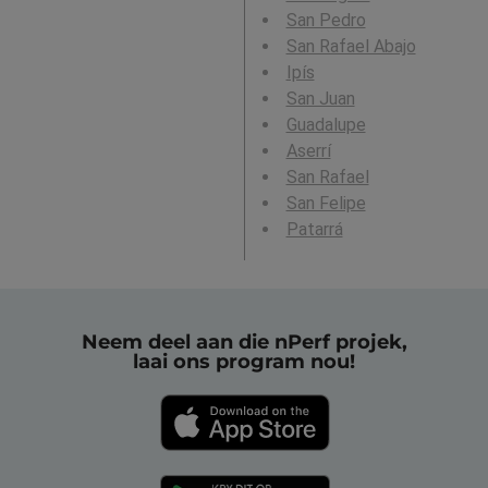
San Pedro
San Rafael Abajo
Ipís
San Juan
Guadalupe
Aserrí
San Rafael
San Felipe
Patarrá
Neem deel aan die nPerf projek,
laai ons program nou!