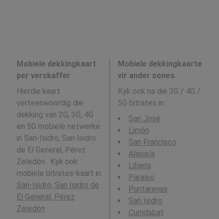
Mobiele dekkingkaart
Mobiele dekkingkaarte
per verskaffer
vir ander sones
Hierdie kaart
Kyk ook na die 3G / 4G /
verteenwoordig die
5G bitrates in
:
dekking van 2G, 3G, 4G
San José
en 5G mobiele netwerke
Limón
in San-Isidro, San Isidro
San Francisco
de El General, Pérez
Alajuela
Zeledón . Kyk ook:
Liberia
mobiele bitrates-kaart in
Paraíso
San-Isidro, San Isidro de
Puntarenas
El General, Pérez
San Isidro
Zeledón
.
Curridabat