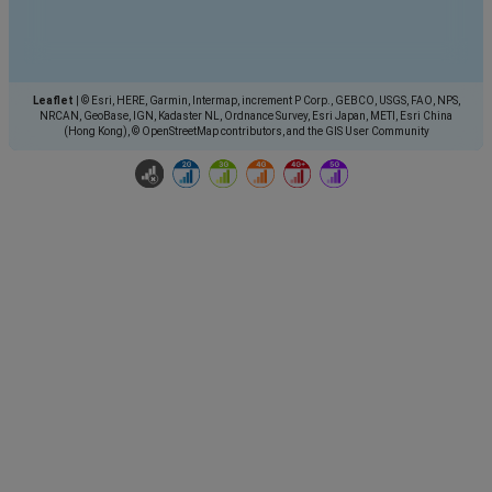
Leaflet
|
© Esri, HERE, Garmin, Intermap, increment P Corp., GEBCO, USGS, FAO, NPS,
NRCAN, GeoBase, IGN, Kadaster NL, Ordnance Survey, Esri Japan, METI, Esri China
(Hong Kong), © OpenStreetMap contributors, and the GIS User Community