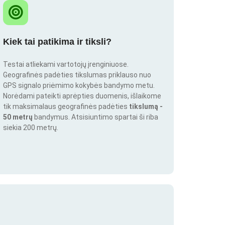
Kiek tai patikima ir tiksli?
Testai atliekami vartotojų įrenginiuose.
Geografinės padėties tikslumas priklauso nuo
GPS signalo priėmimo kokybės bandymo metu.
Norėdami pateikti aprėpties duomenis, išlaikome
tik maksimalaus geografinės padėties
tikslumą -
50 metrų
bandymus. Atsisiuntimo spartai ši riba
siekia 200 metrų.