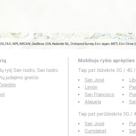
SGS, FAO, NPS, NRCAN, GeoBase, IGN, Kadaster NL, Ordnance Survey, Esri Japan, METI, Esri China 
rių
Mobiliojo ryšio aprėptie
 ryšį San-Isidro, San Isidro
Taip pat žiūrėkite 3G / 4G /
tų judėjimo greičio
San José
Lib
 Zeledón
.
Limón
Par
vil
San Francisco
Pu
Alajuela
San
Taip pat peržiūrėkite 3G / 4
San José
Pur
Curridabat
San