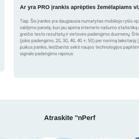
Ar yra PRO įrankis aprėpties žemėlapiams vi
Taip. Šis įrankis yra daugiausia numatytas mobiliojo ryšio o
valdymo panelę, kuri jau apima interneto našumo statistiką nu
greičio testo rezultatų ir vietovės padengimo duomenų. Šitie 
(jokio padengimo, 2G, 3G, 4G, 4G +, 5G) per norimą laikotarpį (
puikus įrankis, leidžiantis sekti naujos technologijos paplitim
signalo padengimo rajonus.
Atraskite "nPerf