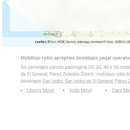
Leaflet
|
© Esri, HERE, Garmin, Intermap, increment P Corp., GEBCO, U
Mobiliojo ryšio aprėpties žemėlapis pagal operato
Šis žemėlapis parodo padengimą 2G, 3G, 4G ir 5G mobilų
de El General, Pérez Zeledón.Žiūrėti : mobilaus ryšio bi
žemėlapis
San-Isidro, San Isidro de El General, Pérez
Liberty Movil
Kolbi Movil
Claro Mo