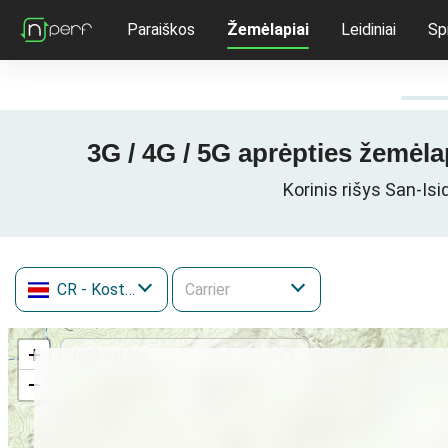
Paraiškos
Žemėlapiai
Leidiniai
Sp
3G / 4G / 5G aprėpties žemėla
Korinis rišys San-Isi
CR
- Kosta Rika
+
−