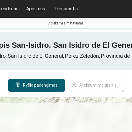
rendimai
Apie mus
Dienoraštis
Atliekamas matavimas
pis San-Isidro, San Isidro de El Gene
dro, San Isidro de El General, Pérez Zeledón, Provincia d
Ryšio padengimas
Atsisiuntimo greitis