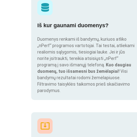
Iš kur gaunami duomenys?
Duomenys renkami iš bandymų, kuriuos atliko
„nPerf“ programos vartotojai. Tai testai, atliekami
realiomis sąlygomis, tiesiogiai lauke. Jei ir jūs
norite įsitraukti, tereikia atsisiųsti „nPerf“
programą į savo išmanųjį telefoną.
Kuo daugiau
duomenų, tuo išsamesni bus žemėlapiai!
Visi
bandymų rezultatai rodomi žemėlapiuose.
Filtravimo taisyklės taikomos prieš skaičiavimo
parodymus.