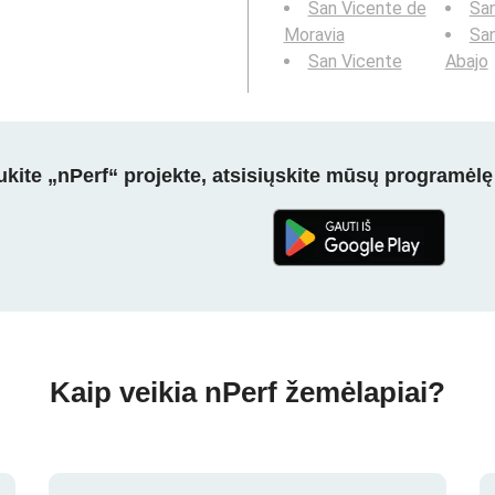
San Vicente de
Sa
Moravia
San
San Vicente
Abajo
kite „nPerf“ projekte, atsisiųskite mūsų programėlę
Kaip veikia nPerf žemėlapiai?