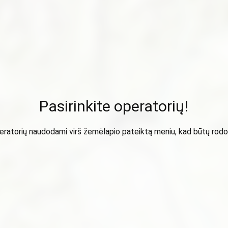
Pasirinkite operatorių!
peratorių naudodami virš žemėlapio pateiktą meniu, kad būtų ro