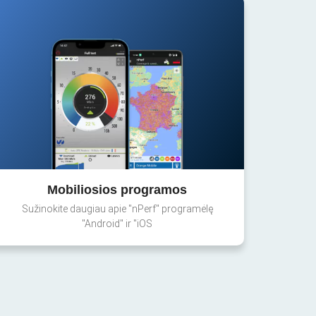
Mobiliosios programos
Sužinokite daugiau apie "nPerf" programėlę
"Android" ir "iOS