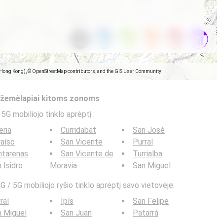
(Hong Kong), © OpenStreetMap contributors, and the GIS User Community
s žemėlapiai kitoms zonoms
 5G mobiliojo tinklo aprėptį
:
eria
Curridabat
San José
aíso
San Vicente
Purral
ntarenas
San Vicente de
Turrialba
 Isidro
Moravia
San Miguel
G / 5G mobiliojo ryšio tinklo aprėptį savo vietovėje:
ral
Ipís
San Felipe
 Miguel
San Juan
Patarrá