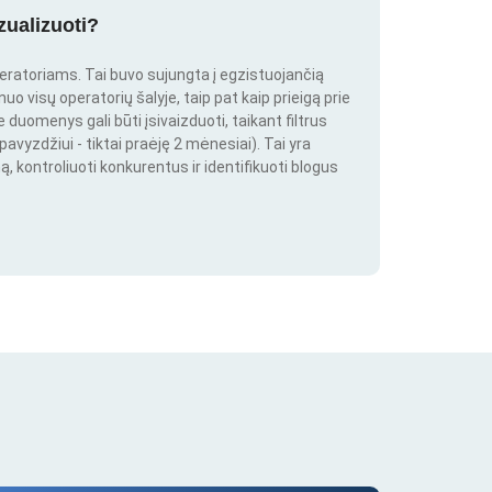
zualizuoti?
peratoriams. Tai buvo sujungta į egzistuojančią
o visų operatorių šalyje, taip pat kaip prieigą prie
duomenys gali būti įsivaizduoti, taikant filtrus
pavyzdžiui - tiktai praėję 2 mėnesiai). Tai yra
ą, kontroliuoti konkurentus ir identifikuoti blogus