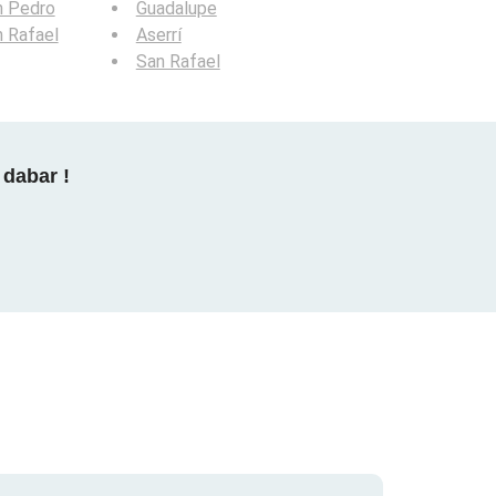
n Pedro
Guadalupe
 Rafael
Aserrí
San Rafael
 dabar !