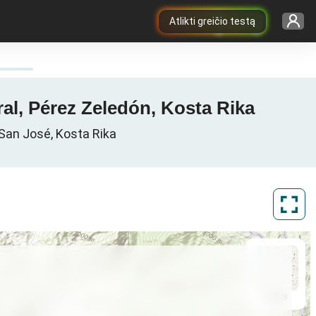
Atlikti greičio testą
ral, Pérez Zeledón, Kosta Rika
e San José, Kosta Rika
ArcGIS