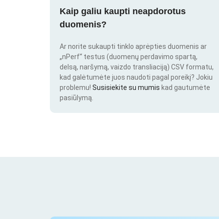
Kaip galiu kaupti neapdorotus
duomenis?
Ar norite sukaupti tinklo aprėpties duomenis ar
„nPerf“ testus (duomenų perdavimo spartą,
delsą, naršymą, vaizdo transliaciją) CSV formatu,
kad galėtumėte juos naudoti pagal poreikį? Jokiu
problemu!
Susisiekite su mumis
kad gautumėte
pasiūlymą.