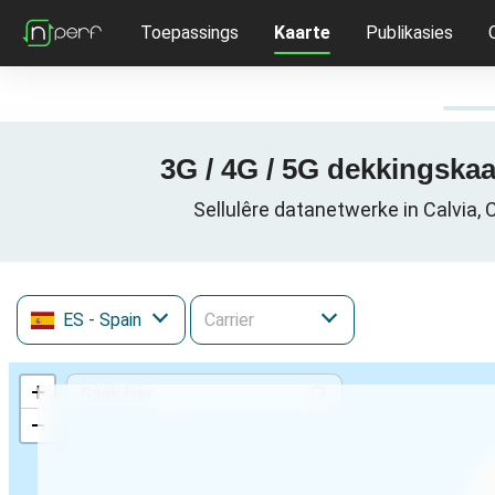
Toepassings
Kaarte
Publikasies
3G / 4G / 5G dekkingskaar
Sellulêre datanetwerke in Calvia, 
ES
- Spain
+
−