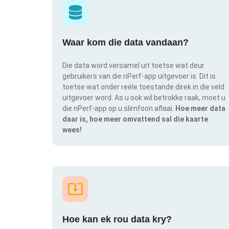
Waar kom die data vandaan?
Die data word versamel uit toetse wat deur
gebruikers van die nPerf-app uitgevoer is. Dit is
toetse wat onder reële toestande direk in die veld
uitgevoer word. As u ook wil betrokke raak, moet u
die nPerf-app op u slimfoon aflaai.
Hoe meer data
daar is, hoe meer omvattend sal die kaarte
wees!
Hoe kan ek rou data kry?