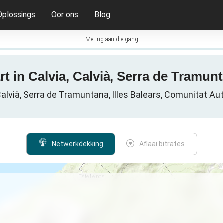
Oplossings
Oor ons
Blog
Meting aan die gang
t in Calvia, Calvià, Serra de Tramunt
Calvià, Serra de Tramuntana, Illes Balears, Comunitat Au
Netwerkdekking
Aflaai bitrates