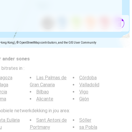
(Hong Kong), © OpenStreetMap contributors, and the GIS User Community
r ander sones
 bitrates in
:
ragoza
Las Palmas de
Córdoba
laga
Gran Canaria
Valladolid
rcia
Bilbao
Vigo
lma
Alicante
Gijón
obiele netwerkdekking in jou area:
ta Eulària
Sant Antoni de
Sóller
u
Portmany
sa Pobla