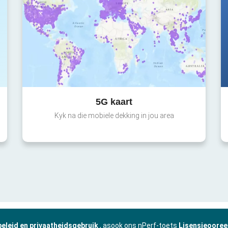
5G kaart
Kyk na die mobiele dekking in jou area
beleid en privaatheidsgebruik
, asook ons nPerf-toets
Lisensieooree