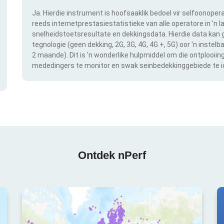
Ja. Hierdie instrument is hoofsaaklik bedoel vir selfoonopera
reeds internetprestasiestatistieke van alle operatore in 'n l
snelheidstoetsresultate en dekkingsdata. Hierdie data kan g
tegnologie (geen dekking, 2G, 3G, 4G, 4G +, 5G) oor 'n instel
2 maande). Dit is 'n wonderlike hulpmiddel om die ontplooii
mededingers te monitor en swak seinbedekkinggebiede te id
Ontdek nPerf