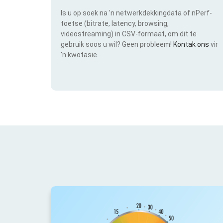
Is u op soek na 'n netwerkdekkingdata of nPerf-
toetse (bitrate, latency, browsing,
videostreaming) in CSV-formaat, om dit te
gebruik soos u wil? Geen probleem!
Kontak ons
vir
'n kwotasie.