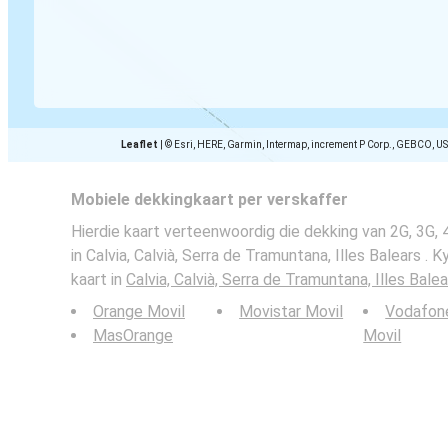
Leaflet
|
© Esri, HERE, Garmin, Intermap, increment P Corp., GEBCO, U
Mobiele dekkingkaart per verskaffer
Hierdie kaart verteenwoordig die dekking van 2G, 3G,
in Calvia, Calvià, Serra de Tramuntana, Illes Balears . 
kaart in
Calvia, Calvià, Serra de Tramuntana, Illes Balea
Orange Movil
Movistar Movil
Vodafon
MasOrange
Movil