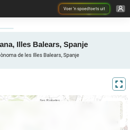
Voer 'n spoedtoets uit
ana, Illes Balears, Spanje
tònoma de les Illes Balears, Spanje
ArcGIS