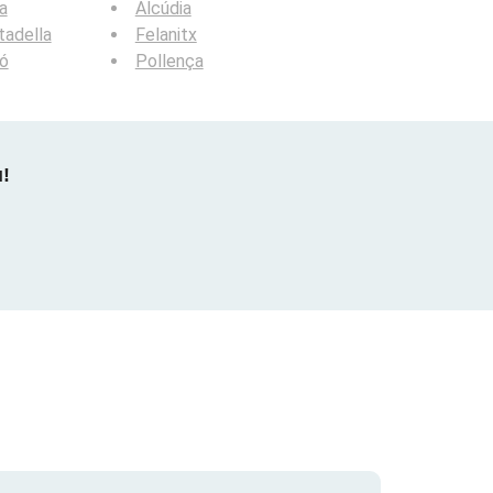
a
Alcúdia
tadella
Felanitx
ó
Pollença
u!