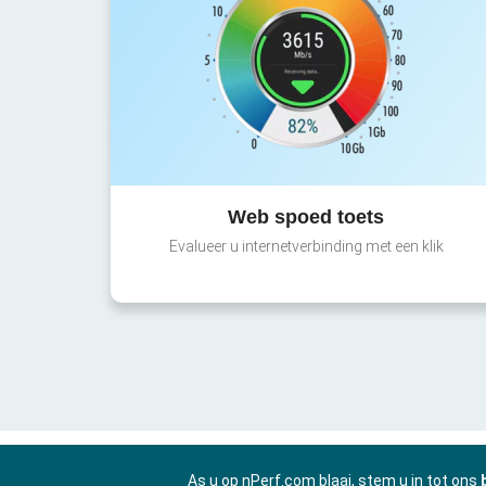
Web spoed toets
Evalueer u internetverbinding met een klik
As u op nPerf.com blaai, stem u in tot ons