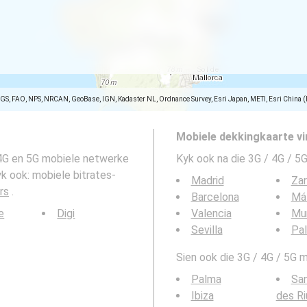
SGS, FAO, NPS, NRCAN, GeoBase, IGN, Kadaster NL, Ordnance Survey, Esri Japan, METI, Esri China 
Mobiele dekkingkaarte vi
 4G en 5G mobiele netwerke
Kyk ook na die 3G / 4G / 5G
Kyk ook: mobiele bitrates-
Madrid
Za
rs
.
Barcelona
Má
e
Digi
Valencia
Mu
Sevilla
Pa
Sien ook die 3G / 4G / 5G m
Palma
San
Ibiza
des Ri