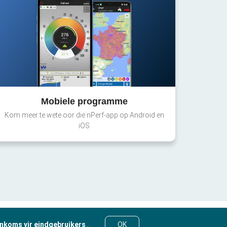
Mobiele programme
Kom meer te wete oor die nPerf-app op Android en
iOS
nkoms vir eindgebruikers
.
OK