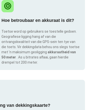
Hoe betroubaar en akkuraat is dit?
Toetse word op gebruikers se toestelle gedoen.
Geografiese ligging hang af van die
ontvangskwaliteit van die GPS-sein ten tye van
die toets. Vir dekkingdata behou ons slegs toetse
met 'n maksimum geoligging
akkuraatheid van
50 meter
. As u bitrates aflaai, gaan hierdie
drempel tot 200 meter.
ring van dekkingskaarte?