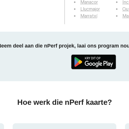
Manacor
Inc
Llucmajor
Ciu
Marratxí
Ma
eem deel aan die nPerf projek, laai ons program no
Hoe werk die nPerf kaarte?