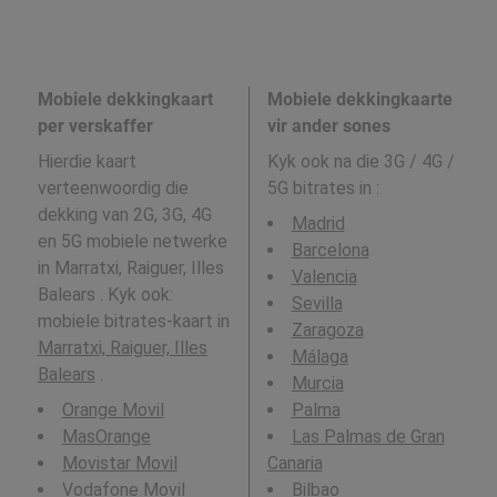
Mobiele dekkingkaart
Mobiele dekkingkaarte
per verskaffer
vir ander sones
Hierdie kaart
Kyk ook na die 3G / 4G /
verteenwoordig die
5G bitrates in
:
dekking van 2G, 3G, 4G
Madrid
en 5G mobiele netwerke
Barcelona
in Marratxi, Raiguer, Illes
Valencia
Balears . Kyk ook:
Sevilla
mobiele bitrates-kaart in
Zaragoza
Marratxi, Raiguer, Illes
Málaga
Balears
.
Murcia
Orange Movil
Palma
MasOrange
Las Palmas de Gran
Movistar Movil
Canaria
Vodafone Movil
Bilbao