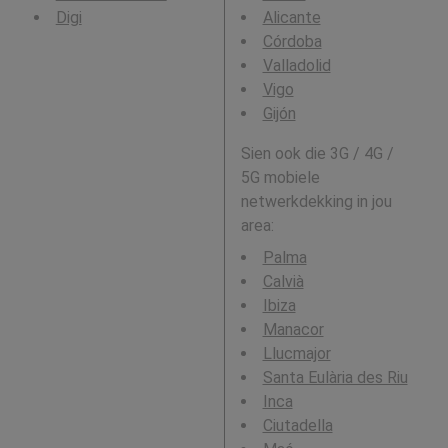
Digi
Alicante
Córdoba
Valladolid
Vigo
Gijón
Sien ook die 3G / 4G /
5G mobiele
netwerkdekking in jou
area:
Palma
Calvià
Ibiza
Manacor
Llucmajor
Santa Eulària des Riu
Inca
Ciutadella