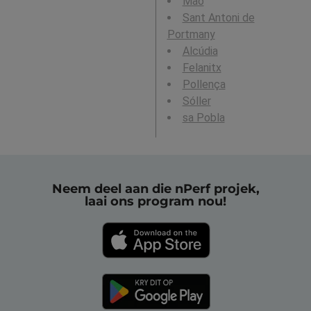
Maó
Sant Antoni de
Portmany
Alcúdia
Felanitx
Pollença
Sóller
sa Pobla
Neem deel aan die nPerf projek,
laai ons program nou!