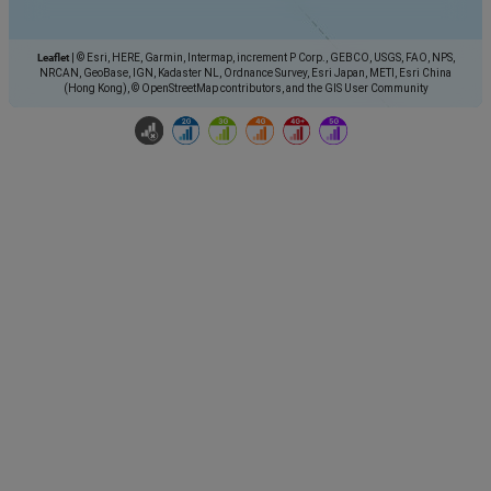
Leaflet
|
© Esri, HERE, Garmin, Intermap, increment P Corp., GEBCO, USGS, FAO, NPS,
NRCAN, GeoBase, IGN, Kadaster NL, Ordnance Survey, Esri Japan, METI, Esri China
(Hong Kong), © OpenStreetMap contributors, and the GIS User Community