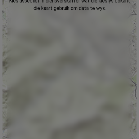
Kies asseblief 'n diensverskaffer wat die kieslys bokant
die kaart gebruik om data te wys.