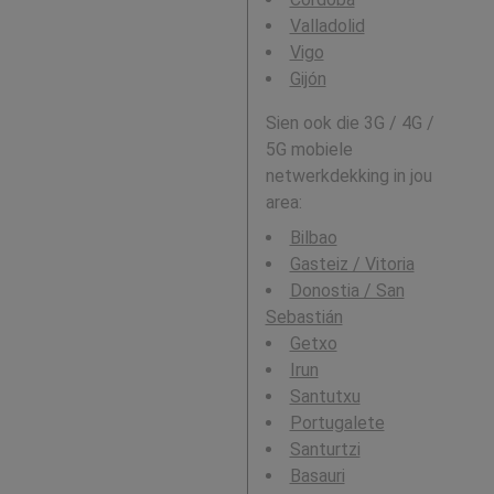
Valladolid
Vigo
Gijón
Sien ook die 3G / 4G /
5G mobiele
netwerkdekking in jou
area:
Bilbao
Gasteiz / Vitoria
Donostia / San
Sebastián
Getxo
Irun
Santutxu
Portugalete
Santurtzi
Basauri