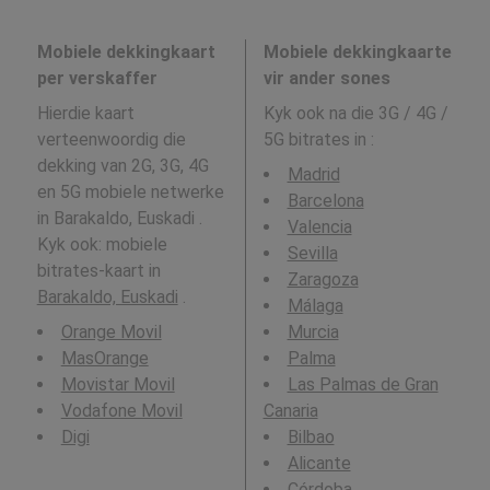
Mobiele dekkingkaart
Mobiele dekkingkaarte
per verskaffer
vir ander sones
Hierdie kaart
Kyk ook na die 3G / 4G /
verteenwoordig die
5G bitrates in
:
dekking van 2G, 3G, 4G
Madrid
en 5G mobiele netwerke
Barcelona
in Barakaldo, Euskadi .
Valencia
Kyk ook: mobiele
Sevilla
bitrates-kaart in
Zaragoza
Barakaldo, Euskadi
.
Málaga
Orange Movil
Murcia
MasOrange
Palma
Movistar Movil
Las Palmas de Gran
Vodafone Movil
Canaria
Digi
Bilbao
Alicante
Córdoba