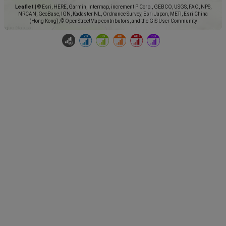
Leaflet
|
© Esri, HERE, Garmin, Intermap, increment P Corp., GEBCO, USGS, FAO, NPS,
NRCAN, GeoBase, IGN, Kadaster NL, Ordnance Survey, Esri Japan, METI, Esri China
(Hong Kong), © OpenStreetMap contributors, and the GIS User Community