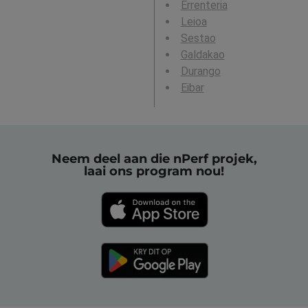
Errenteria
Leioa
Sestao
Galdakao
Durango
Eibar
Neem deel aan die nPerf projek,
laai ons program nou!