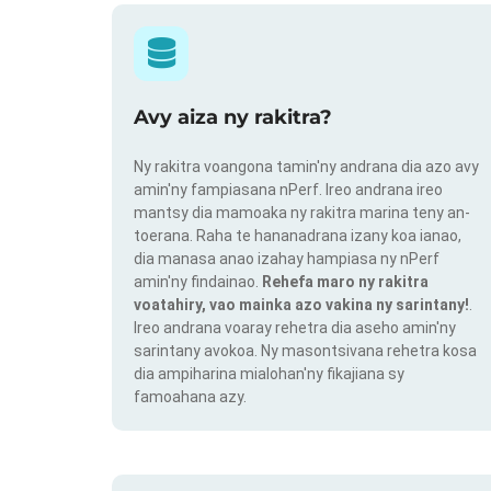
Avy aiza ny rakitra?
Ny rakitra voangona tamin'ny andrana dia azo avy
amin'ny fampiasana nPerf. Ireo andrana ireo
mantsy dia mamoaka ny rakitra marina teny an-
toerana. Raha te hananadrana izany koa ianao,
dia manasa anao izahay hampiasa ny nPerf
amin'ny findainao.
Rehefa maro ny rakitra
voatahiry, vao mainka azo vakina ny sarintany!
.
Ireo andrana voaray rehetra dia aseho amin'ny
sarintany avokoa. Ny masontsivana rehetra kosa
dia ampiharina mialohan'ny fikajiana sy
famoahana azy.