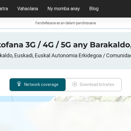
atra
Vahaolana
Ny momba anay
Blog
Fandrefesana eo an-dalam-pandrosoana
ofana 3G / 4G / 5G any Barakaldo
akaldo, Euskadi, Euskal Autonomia Erkidegoa / Comunid
Network coverage
Download bitrates