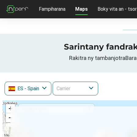
Fampiharana
Maps
Boky vita an - tsor
Sarintany fandrak
Rakitra ny tambanjotraBar
ES
- Spain
+
−