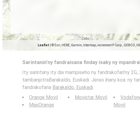
Leaflet
|
© Esri, HERE, Garmin, Intermap, increment P Corp., GEBCO, U
Sarintanin’ny fandraisana finday isaky ny mpandr
Ity sarintany ity dia mampiseho ny fandrakofan'ny 2G, 
tambanjotraBarakaldo, Euskadi. Jereo ihany koa: ny tan
fandrakofana
Barakaldo, Euskadi
.
Orange Movil
Movistar Movil
Vodafon
MasOrange
Movil