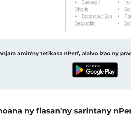
Gasteiz /
Iru
Vitoria
Sa
Donostia / San
Po
Sebastián
San
njara amin'ny tetikasa nPerf, alaivo izao ny p
oana ny fiasan'ny sarintany nPe