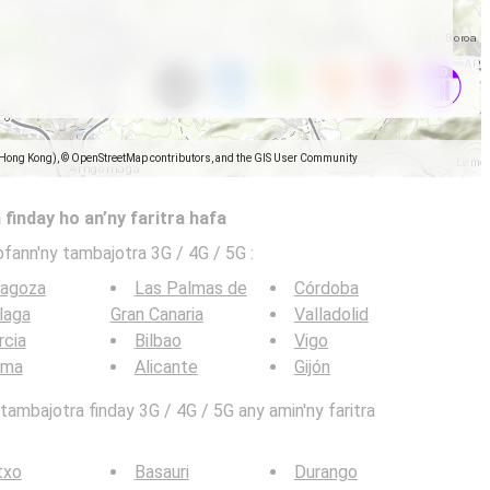
(Hong Kong), © OpenStreetMap contributors, and the GIS User Community
 finday ho an’ny faritra hafa
ofann'ny tambajotra 3G / 4G / 5G
:
ragoza
Las Palmas de
Córdoba
laga
Gran Canaria
Valladolid
rcia
Bilbao
Vigo
lma
Alicante
Gijón
ambajotra finday 3G / 4G / 5G any amin'ny faritra
txo
Basauri
Durango