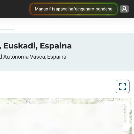
Manao fitsapana hafainganam-pandeha
, Euskadi, Espaina
ad Autónoma Vasca, Espaina
ArcGIS