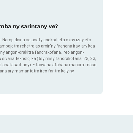
mba ny sarintany ve?
ra. Nampidirina ao anaty cockpit efa misy izay efa
ambajotra rehetra ao amin'ny firenena iray, ary koa
ny angon-drakitra fandrakofana. Ireo angon-
o sivana teknolojika (tsy misy fandrakofana, 2G, 3G,
 volana lasa ihany). Fitaovana afahana manara-maso
ana ary mamantatra ireo faritra kely ny