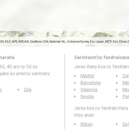
SGS, FAO, NPS, NRCAN, GeoBase, IGN, Kadaster NL, Ordnance Survey, Esri Japan, METI, Esri China 
aharaha
Sarintanin’ny fandraisana
3G, 4G ary ny 5G ny
Jereo ihany koa ny fandrak
jaka eo amin'ny sarintany
Madrid
Za
Barcelona
Má
e
Digi
Valencia
Mu
Sevilla
Pa
Jereo koa ny fandrakofana t
misy anao:
Bilbao
Ge