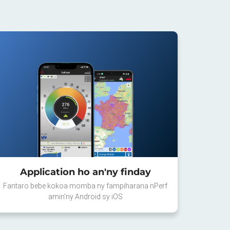
Application ho an'ny finday
Fantaro bebe kokoa momba ny fampiharana nPerf
amin'ny Android sy iOS