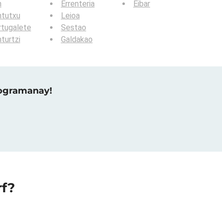
n
Errenteria
Eibar
ntutxu
Leioa
rtugalete
Sestao
turtzi
Galdakao
raogramanay!
rf?