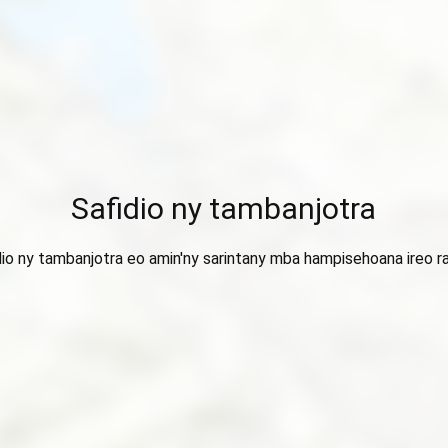
Safidio ny tambanjotra
dio ny tambanjotra eo amin'ny sarintany mba hampisehoana ireo ra