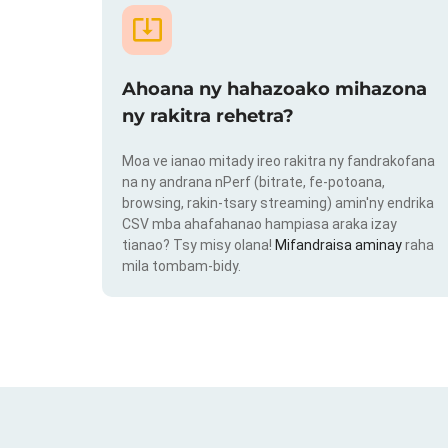
Ahoana ny hahazoako mihazona
ny rakitra rehetra?
Moa ve ianao mitady ireo rakitra ny fandrakofana
na ny andrana nPerf (bitrate, fe-potoana,
browsing, rakin-tsary streaming) amin'ny endrika
CSV mba ahafahanao hampiasa araka izay
tianao? Tsy misy olana!
Mifandraisa aminay
raha
mila tombam-bidy.