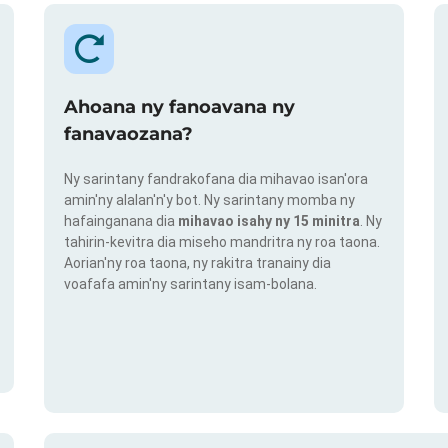
Ahoana ny fanoavana ny
fanavaozana?
Ny sarintany fandrakofana dia mihavao isan'ora
amin'ny alalan'n'y bot. Ny sarintany momba ny
hafainganana dia
mihavao isahy ny 15 minitra
. Ny
tahirin-kevitra dia miseho mandritra ny roa taona.
Aorian'ny roa taona, ny rakitra tranainy dia
voafafa amin'ny sarintany isam-bolana.