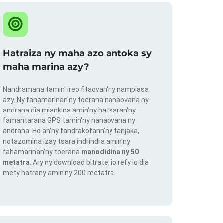
Hatraiza ny maha azo antoka sy
maha marina azy?
Nandramana tamin' ireo fitaovan'ny nampiasa
azy. Ny fahamarinan'ny toerana nanaovana ny
andrana dia miankina amin'ny hatsaran'ny
famantarana GPS tamin'ny nanaovana ny
andrana. Ho an'ny fandrakofann'ny tanjaka,
notazomina izay tsara indrindra amin'ny
fahamarinan'ny toerana
manodidina ny 50
metatra
. Ary ny download bitrate, io refy io dia
mety hatrany amin'ny 200 metatra.