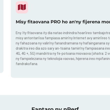
Misy fitaovana PRO ho an'ny fijerena mo
Eny. Ity fitaovana ity dia natao indrindra hoan'ireo tambajot
misy antontan'isa fampiasa amin'ny Internet avy amin'ireo t
ny fahazoana ny valin'ny fanandramana ny hafainganana sy 
drakitra ireo dia azo sary an-tsaina tamin'ny fampiasana ire
4G, 4G +, 5G) mandritra ny fe-potoana miovaova (ohatra: 2
ny fampielezana ny teknolojia vaovao, hijerena ireo mpifanin
fandrakofana.
Fantaro ny nPerf