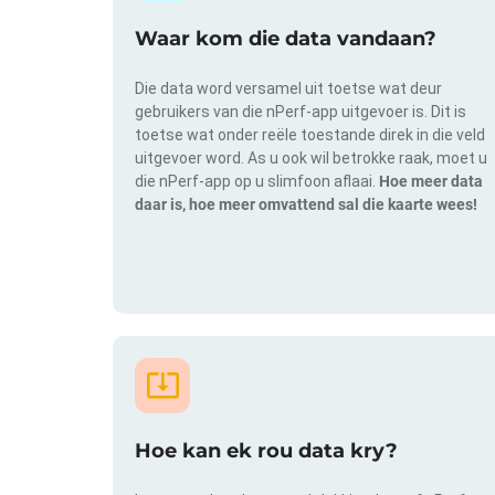
Waar kom die data vandaan?
Die data word versamel uit toetse wat deur
gebruikers van die nPerf-app uitgevoer is. Dit is
toetse wat onder reële toestande direk in die veld
uitgevoer word. As u ook wil betrokke raak, moet u
die nPerf-app op u slimfoon aflaai.
Hoe meer data
daar is, hoe meer omvattend sal die kaarte wees!
Hoe kan ek rou data kry?