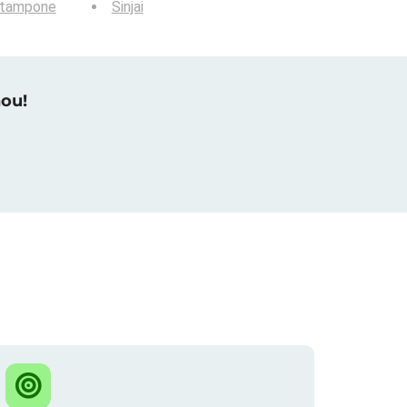
tampone
Sinjai
nou!