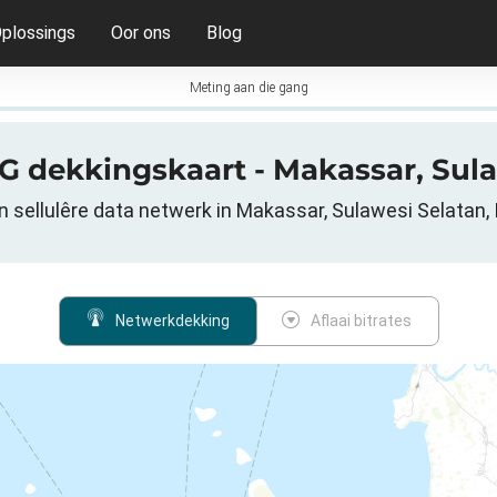
plossings
Oor ons
Blog
Meting aan die gang
5G dekkingskaart - Makassar, Sul
 sellulêre data netwerk in Makassar, Sulawesi Selatan,
Netwerkdekking
Aflaai bitrates