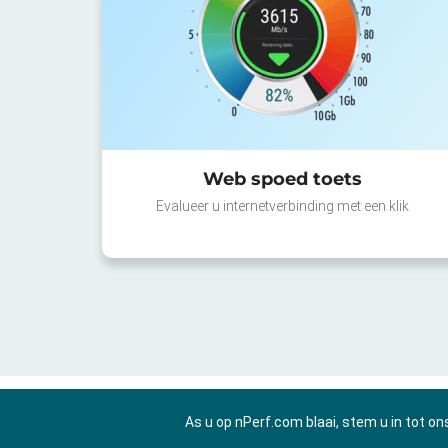
Web spoed toets
Evalueer u internetverbinding met een klik
As u op nPerf.com blaai, stem u in tot o