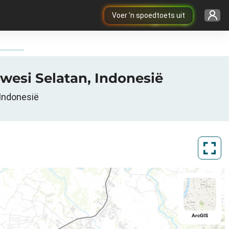
Voer 'n spoedtoets uit
awesi Selatan, Indonesië
 Indonesië
ArcGIS