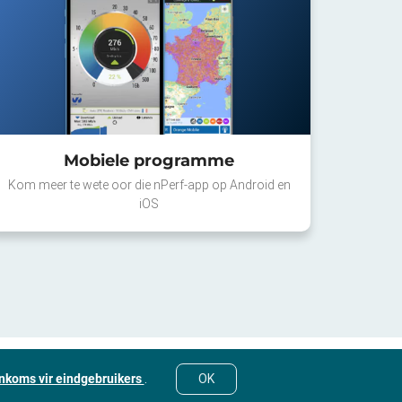
Mobiele programme
Kom meer te wete oor die nPerf-app op Android en
iOS
nkoms vir eindgebruikers
.
OK