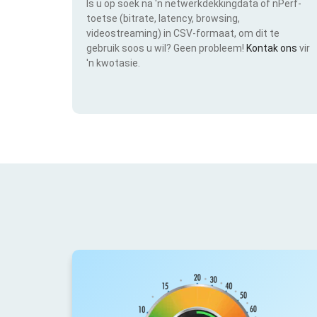
Is u op soek na 'n netwerkdekkingdata of nPerf-
toetse (bitrate, latency, browsing,
videostreaming) in CSV-formaat, om dit te
gebruik soos u wil? Geen probleem!
Kontak ons
vir
'n kwotasie.