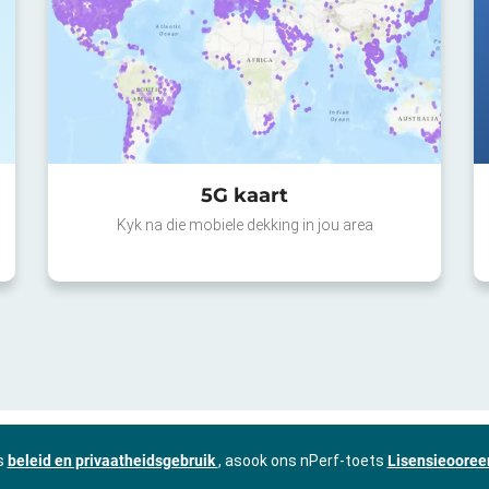
5G kaart
Kyk na die mobiele dekking in jou area
ns
beleid en privaatheidsgebruik
, asook ons nPerf-toets
Lisensieooree