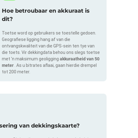
Hoe betroubaar en akkuraat is
dit?
Toetse word op gebruikers se toestelle gedoen.
Geografiese ligging hang af van die
ontvangskwaliteit van die GPS-sein ten tye van
die toets. Vir dekkingdata behou ons slegs toetse
met 'n maksimum geoligging
akkuraatheid van 50
meter
. As u bitrates aflaai, gaan hierdie drempel
tot 200 meter.
isering van dekkingskaarte?