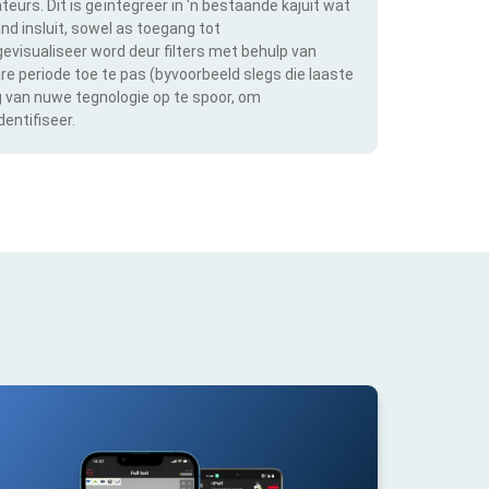
teurs. Dit is geïntegreer in 'n bestaande kajuit wat
and insluit, sowel as toegang tot
evisualiseer word deur filters met behulp van
bare periode toe te pas (byvoorbeeld slegs die laaste
ng van nuwe tegnologie op te spoor, om
entifiseer.