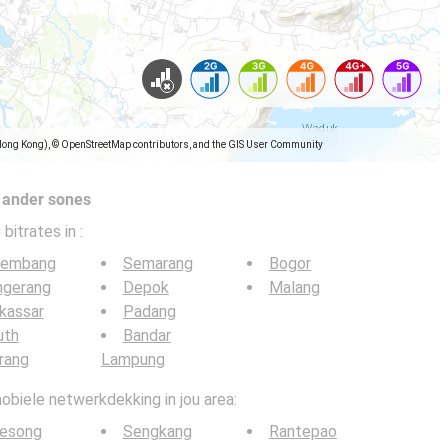
Hong Kong), © OpenStreetMap contributors, and the GIS User Community
 ander sones
 bitrates in
:
lembang
Semarang
Bogor
ngerang
Depok
Malang
kassar
Padang
uth
Bandar
rang
Lampung
obiele netwerkdekking in jou area:
lesong
Sengkang
Rantepao