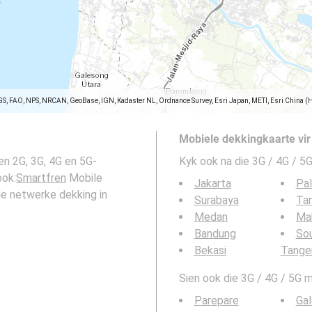
GS, FAO, NPS, NRCAN, GeoBase, IGN, Kadaster NL, Ordnance Survey, Esri Japan, METI, Esri China (
Mobiele dekkingkaarte vir
en 2G, 3G, 4G en 5G-
Kyk ook na die 3G / 4G / 5G
ook:
Smartfren
Mobile
Jakarta
Pa
le netwerke dekking in
Surabaya
Ta
Medan
Ma
Bandung
So
Bekasi
Tange
Sien ook die 3G / 4G / 5G m
Parepare
Ga