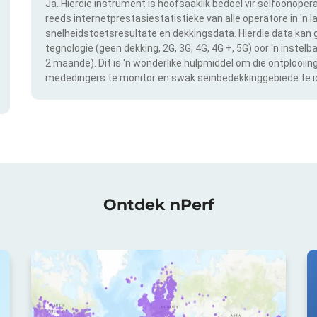
Ja. Hierdie instrument is hoofsaaklik bedoel vir selfoonopera
reeds internetprestasiestatistieke van alle operatore in 'n l
snelheidstoetsresultate en dekkingsdata. Hierdie data kan g
tegnologie (geen dekking, 2G, 3G, 4G, 4G +, 5G) oor 'n instel
2 maande). Dit is 'n wonderlike hulpmiddel om die ontplooii
mededingers te monitor en swak seinbedekkinggebiede te id
Ontdek nPerf