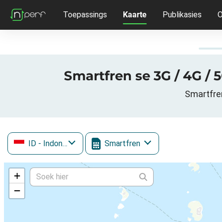
Toepassings
Kaarte
Publikasies
O
Smartfren se 3G / 4G / 
Smartfren
ID
- Indonesia
Smartfren
+
−