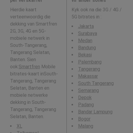
per verskaffer
vir ander sones
Hierdie kaart
Kyk ook na die 3G / 4G /
verteenwoordig die
5G bitrates in
:
dekking van Smartfren
Jakarta
2G, 3G, 4G en 5G-
Surabaya
mobiele netwerk in
Medan
South-Tangerang,
Bandung
Tangerang Selatan,
Bekasi
Banten. Sien
Palembang
ook:
Smartfren
Mobile
Tangerang
bitrates-kaart inSouth-
Makassar
Tangerang, Tangerang
South Tangerang
Selatan, Banten en
Semarang
mobiele netwerke
Depok
dekking in South-
Padang
Tangerang, Tangerang
Bandar Lampung
Selatan, Banten.
Bogor
XL
Malang