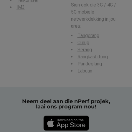
Telkomsel
Sien ook die 3G / 4G /
IM3
5G mobiele
netwerkdekking in jou
area:
Tangerang
Curug
Serang
Rangkasbitung
Pandeglang
Labuan
Neem deel aan die nPerf projek,
laai ons program nou!