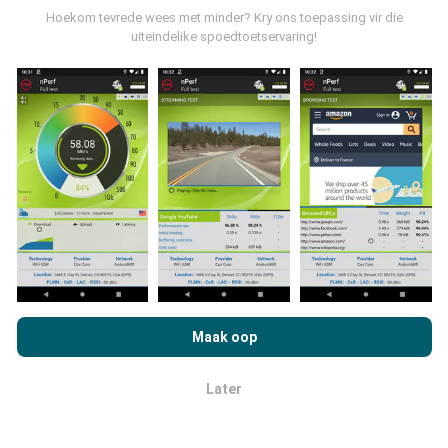
omvattend sal die kaarte wees!
Hoekom tevrede wees met minder? Kry ons toepassing vir die
uiteindelike spoedtoetservaring!
Hoe word opdaterings gemaak?
Netwerkdekkingkaarte word elke uur outomaties deur
'n bot bygewerk. Spoedkaarte word
elke 15 minute
opgedateer
. Data word vir twee jaar vertoon. Na twee
jaar word die oudste data een keer per maand van die
kaarte verwyder.
As u op nPerf.com blaai, stem u in tot ons
beleid en
privaatheidsgebruik
, asook ons nPerf-toets
Maak oop
Lisensieooreenkoms vir eindgebruikers
.
Later
OK
Hoe betroubaar en akkuraat is dit?