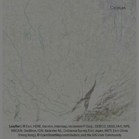
Leaflet
|
© Esri, HERE, Garmin, Intermap, increment P Corp., GEBCO, USGS, FAO, NPS,
NRCAN, GeoBase, IGN, Kadaster NL, Ordnance Survey, Esri Japan, METI, Esri China
(Hong Kong), © OpenStreetMap contributors, and the GIS User Community