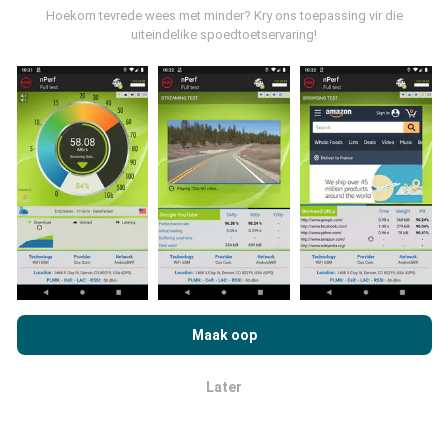
omvattend sal die kaarte wees!
Hoekom tevrede wees met minder? Kry ons toepassing vir die
uiteindelike spoedtoetservaring!
Hoe word opdaterings gemaak?
Netwerkdekkingkaarte word elke uur outomaties deur
'n bot bygewerk. Spoedkaarte word
elke 15 minute
opgedateer
. Data word vir twee jaar vertoon. Na twee
jaar word die oudste data een keer per maand van die
kaarte verwyder.
As u op nPerf.com blaai, stem u in tot ons
beleid en
privaatheidsgebruik
, asook ons nPerf-toets
Maak oop
Lisensieooreenkoms vir eindgebruikers
.
Later
OK
Hoe betroubaar en akkuraat is dit?