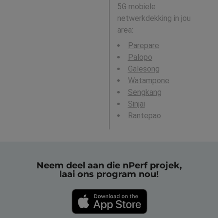
5G mobiele
netwerkdekking in jou
area:
Parepare
Palopo
Galesong
Watampone
Sengkang
Sinjai
Rantepao
Neem deel aan die nPerf projek,
laai ons program nou!