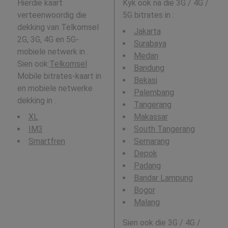
Hierdie kaart
Kyk ook na die 3G / 4G /
verteenwoordig die
5G bitrates in
:
dekking van Telkomsel
Jakarta
2G, 3G, 4G en 5G-
Surabaya
mobiele netwerk in .
Medan
Sien ook:
Telkomsel
Bandung
Mobile bitrates-kaart in
Bekasi
en mobiele netwerke
Palembang
dekking in .
Tangerang
XL
Makassar
IM3
South Tangerang
Smartfren
Semarang
Depok
Padang
Bandar Lampung
Bogor
Malang
Sien ook die 3G / 4G /