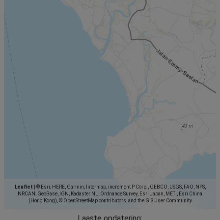
Leaflet
|
© Esri, HERE, Garmin, Intermap, increment P Corp., GEBCO, USGS, FAO, NPS,
NRCAN, GeoBase, IGN, Kadaster NL, Ordnance Survey, Esri Japan, METI, Esri China
(Hong Kong), © OpenStreetMap contributors, and the GIS User Community
Laaste opdatering: