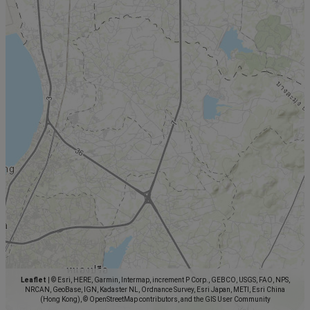
Leaflet
|
© Esri, HERE, Garmin, Intermap, increment P Corp., GEBCO, USGS, FAO, NPS,
NRCAN, GeoBase, IGN, Kadaster NL, Ordnance Survey, Esri Japan, METI, Esri China
(Hong Kong), © OpenStreetMap contributors, and the GIS User Community