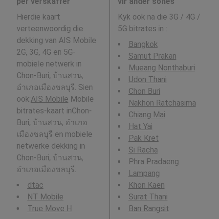
per verskaffer
vir ander sones
Hierdie kaart
Kyk ook na die 3G / 4G /
verteenwoordig die
5G bitrates in
:
dekking van AIS Mobile
Bangkok
2G, 3G, 4G en 5G-
Samut Prakan
mobiele netwerk in
Mueang Nonthaburi
Chon-Buri, บ้านสวน,
Udon Thani
อำเภอเมืองชลบุรี. Sien
Chon Buri
ook:
AIS Mobile
Mobile
Nakhon Ratchasima
bitrates-kaart inChon-
Chiang Mai
Buri, บ้านสวน, อำเภอ
Hat Yai
เมืองชลบุรี en mobiele
Pak Kret
netwerke dekking in
Si Racha
Chon-Buri, บ้านสวน,
Phra Pradaeng
อำเภอเมืองชลบุรี.
Lampang
dtac
Khon Kaen
NT Mobile
Surat Thani
True Move H
Ban Rangsit