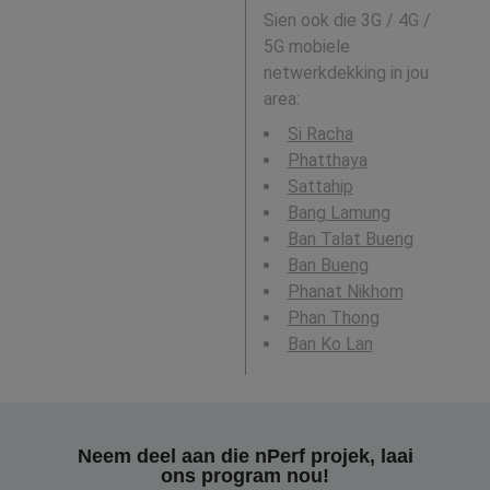
Sien ook die 3G / 4G /
5G mobiele
netwerkdekking in jou
area:
Si Racha
Phatthaya
Sattahip
Bang Lamung
Ban Talat Bueng
Ban Bueng
Phanat Nikhom
Phan Thong
Ban Ko Lan
Neem deel aan die nPerf projek, laai
ons program nou!