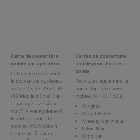
Carte de couverture
Cartes de couverture
mobile par opérateur
mobile pour d'autres
zones
Cette carte représente
la couverture du réseau
Retrouvez également la
mobile 2G, 3G, 4G et 5G
couverture du réseau
AIS Mobile à Chon-Buri,
mobile 3G / 4G / 5G à
:
บ้านสวน, อำเภอเมือง
Bangkok
ชลบุรี. A voir également :
Samut Prakan
la carte des débits
Mueang Nonthaburi
mobiles
AIS Mobile
à
Udon Thani
Chon-Buri, บ้านสวน,
Chon Buri