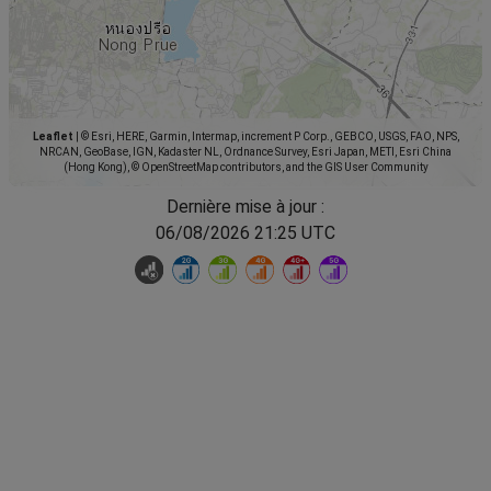
Leaflet
|
© Esri, HERE, Garmin, Intermap, increment P Corp., GEBCO, USGS, FAO, NPS,
NRCAN, GeoBase, IGN, Kadaster NL, Ordnance Survey, Esri Japan, METI, Esri China
(Hong Kong), © OpenStreetMap contributors, and the GIS User Community
Dernière mise à jour :
06/08/2026 21:25 UTC