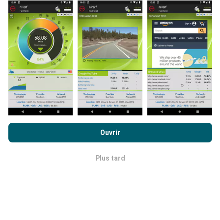
les publications.
Comment sont effectuées les mises
à jour ?
Les cartes de couverture réseau sont mises à jour
En poursuivant votre navigation sur ce site, vous acceptez notre
automatiquement par un robot toutes les heures. Les
politique de confidentialité et d’utilisation des cookies
ainsi
Ouvrir
cartes des débits sont quant à elles mises à jour
que nos
conditions générales d’utilisation
du test nPerf.
toutes les 15 minutes
. Les données sont affichées
pendant deux ans. Au bout de deux ans, les données
Plus tard
OK
les plus anciennes sont retirées des cartes, une fois
par mois.