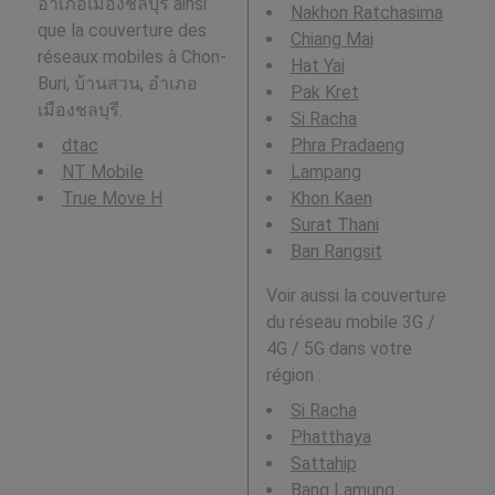
อำเภอเมืองชลบุรี ainsi
Nakhon Ratchasima
que la couverture des
Chiang Mai
réseaux mobiles à Chon-
Hat Yai
Buri, บ้านสวน, อำเภอ
Pak Kret
เมืองชลบุรี.
Si Racha
dtac
Phra Pradaeng
NT Mobile
Lampang
True Move H
Khon Kaen
Surat Thani
Ban Rangsit
Voir aussi la couverture
du réseau mobile 3G /
4G / 5G dans votre
région :
Si Racha
Phatthaya
Sattahip
Bang Lamung