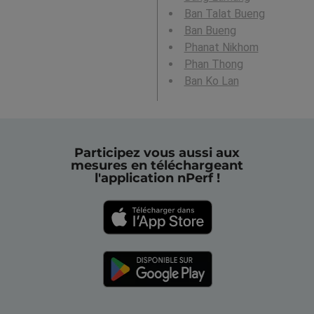
Ban Talat Bueng
Ban Bueng
Phanat Nikhom
Phan Thong
Ban Ko Lan
Participez vous aussi aux
mesures en téléchargeant
l'application nPerf !