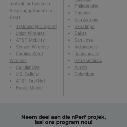
mobiele netwerke in
Philadelphia
Bukittinggi, Sumatera
Phoenix
Barat .
San Antonio
T-Mobile (inc. Sprint)
San Diego
Union Wireless
Dallas
AT&T Mobility
San Jose
Verizon Wireless
Indianapolis
Carolina West
Jacksonville
Wireless
San Francisco
Cellular One
Austin
U.S. Cellular
Columbus
AT&T FirstNet
Boost Mobile
Neem deel aan die nPerf projek,
laai ons program nou!