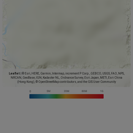
Leaflet
|
© Esri, HERE, Garmin, Intermap, increment P Corp., GEBCO, USGS, FAO, NPS,
NRCAN, GeoBase, IGN, Kadaster NL, Ordnance Survey, Esri Japan, METI, Esri China
(Hong Kong), © OpenStreetMap contributors, and the GIS User Community