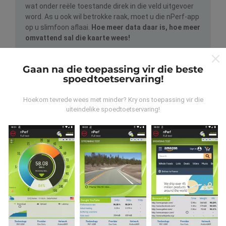
wat onder reële toestande direk in die veld uitgevoer
word. As u ook wil betrokke raak, moet u die nPerf-app
op u slimfoon aflaai.
Hoe meer data daar is, hoe meer
omvattend sal die kaarte wees!
Gaan na die toepassing vir die beste
spoedtoetservaring!
Hoekom tevrede wees met minder? Kry ons toepassing vir die
uiteindelike spoedtoetservaring!
Hoe word opdaterings gemaak?
Netwerkdekkingkaarte word elke uur outomaties deur
'n bot bygewerk. Spoedkaarte word
elke 15 minute
opgedateer
. Data word vir twee jaar vertoon. Na twee
jaar word die oudste data een keer per maand van die
kaarte verwyder.