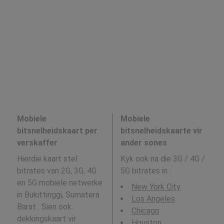
Mobiele
Mobiele
bitsnelheidskaart per
bitsnelheidskaarte vir
verskaffer
ander sones
Hierdie kaart stel
Kyk ook na die 3G / 4G /
bitrates van 2G, 3G, 4G
5G bitrates in
:
en 5G mobiele netwerke
New York City
in Bukittinggi, Sumatera
Los Angeles
Barat . Sien ook:
Chicago
dekkingskaart vir
Houston