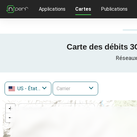
Applications
Cartes
Publications
Carte des débits 3
Réseaux 
US
- États-Unis
+
−