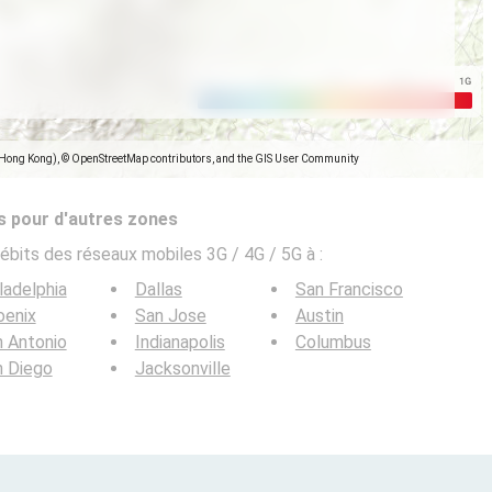
(Hong Kong), © OpenStreetMap contributors, and the GIS User Community
s pour d'autres zones
ébits des réseaux mobiles 3G / 4G / 5G à
:
ladelphia
Dallas
San Francisco
oenix
San Jose
Austin
 Antonio
Indianapolis
Columbus
n Diego
Jacksonville