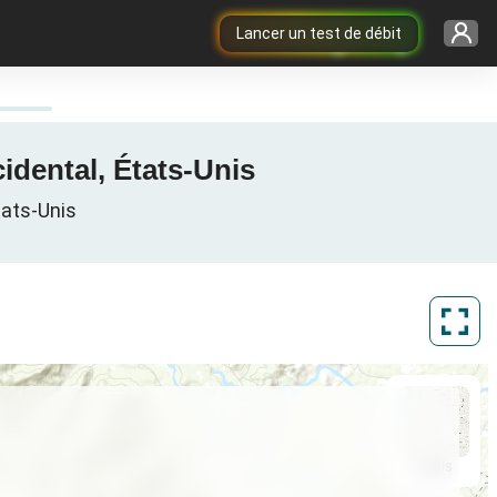
Lancer un test de débit
idental, États-Unis
tats-Unis
ArcGIS