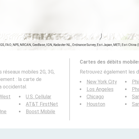
SGS, FAO, NPS, NRCAN, GeoBase, IGN, Kadaster NL, Ordnance Survey, Esri Japan, METI, Esri China 
Cartes des débits mobile
s réseaux mobiles 2G, 3G,
Retrouvez également les d
lement : la carte de
New York City
Phi
a occidental.
Los Angeles
Ph
 West
U.S. Cellular
Chicago
San
AT&T FirstNet
Houston
Sa
 One
Boost Mobile