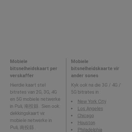
Mobiele
Mobiele
bitsnelheidskaart per
bitsnelheidskaarte vir
verskaffer
ander sones
Hierdie kaart stel
Kyk ook na die 3G / 4G /
bitrates van 2G, 3G, 4G
5G bitrates in
:
en 5G mobiele netwerke
New York City
in Puli, 南投縣 . Sien ook:
Los Angeles
dekkingskaart vir
Chicago
mobiele netwerke in
Houston
Puli, 南投縣 .
Philadelphia