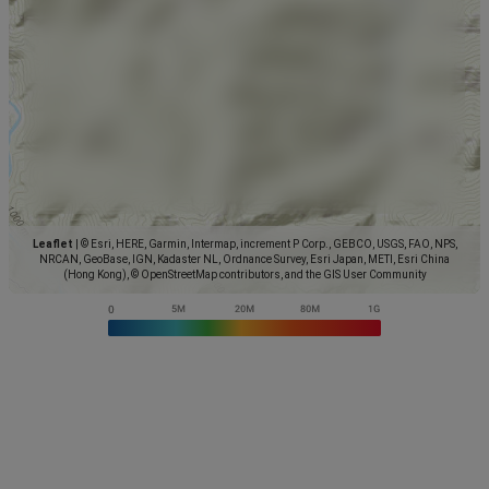
Leaflet
|
© Esri, HERE, Garmin, Intermap, increment P Corp., GEBCO, USGS, FAO, NPS,
NRCAN, GeoBase, IGN, Kadaster NL, Ordnance Survey, Esri Japan, METI, Esri China
(Hong Kong), © OpenStreetMap contributors, and the GIS User Community