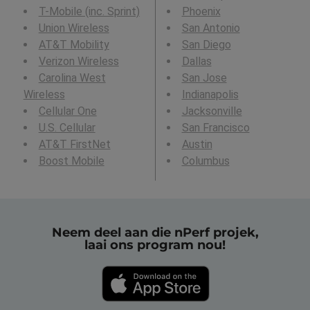
T-Mobile (inc. Sprint)
Phoenix
Union Wireless
San Antonio
AT&T Mobility
San Diego
Verizon Wireless
Dallas
Carolina West
San Jose
Wireless
Indianapolis
Cellular One
Jacksonville
U.S. Cellular
San Francisco
AT&T FirstNet
Austin
Boost Mobile
Columbus
Neem deel aan die nPerf projek,
laai ons program nou!