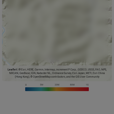
Leaflet
|
© Esri, HERE, Garmin, Intermap, increment P Corp., GEBCO, USGS, FAO, NPS,
NRCAN, GeoBase, IGN, Kadaster NL, Ordnance Survey, Esri Japan, METI, Esri China
(Hong Kong), © OpenStreetMap contributors, and the GIS User Community