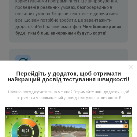
користувачами програми nPerf. Це випробування,
проведені в реальних умовах, безпосередньо в
польових умовах. Якщо ви теж хочете долучитися,
все, що вам потрібно зробити, це завантажити
додаток nPerf на свій смартфон.
Чим більше даних
буде, тим більш вичерпними будуть карти!
Перейдіть у додаток, щоб отримати
найкращий досвід тестування швидкості!
Як робляться оновлення?
Навіщо погоджуватися на менше? Отримайте наш додаток, щоб
Карти покриття мережі автоматично оновлюються
отримати максимальний досвід тестування швидкості!
ботом щогодини. Карти швидкості оновлюються
кожні 15 хвилин
. Дані показуються протягом двох
років. Через два роки найдавніші дані знімаються з
карт раз на місяць.