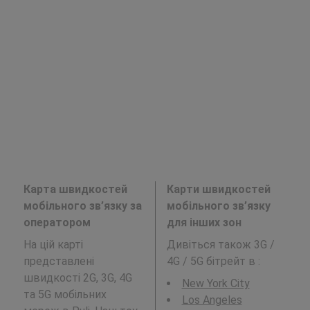
Карта швидкостей
Карти швидкостей
мобільного зв’язку за
мобільного зв’язку
оператором
для інших зон
На цій карті
Дивіться також 3G /
представлені
4G / 5G бітрейт в
:
швидкості 2G, 3G, 4G
New York City
та 5G мобільних
Los Angeles