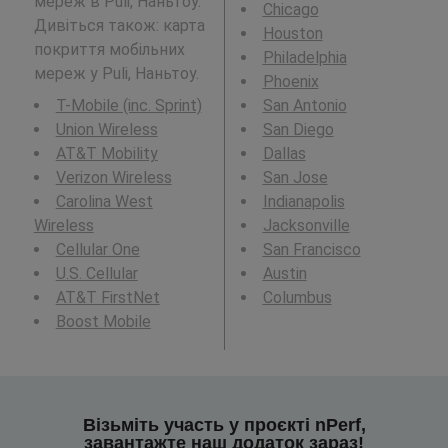
мереж в Puli, Наньтоу.
Chicago
Дивіться також: карта
Houston
покриття мобільних
Philadelphia
мереж у Puli, Наньтоу.
Phoenix
T-Mobile (inc. Sprint)
San Antonio
Union Wireless
San Diego
AT&T Mobility
Dallas
Verizon Wireless
San Jose
Carolina West
Indianapolis
Wireless
Jacksonville
Cellular One
San Francisco
U.S. Cellular
Austin
AT&T FirstNet
Columbus
Boost Mobile
Візьміть участь у проєкті nPerf,
завантажте наш додаток зараз!