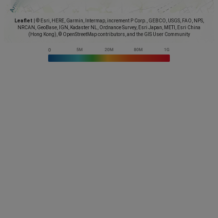
Leaflet
|
© Esri, HERE, Garmin, Intermap, increment P Corp., GEBCO, USGS, FAO, NPS,
NRCAN, GeoBase, IGN, Kadaster NL, Ordnance Survey, Esri Japan, METI, Esri China
(Hong Kong), © OpenStreetMap contributors, and the GIS User Community