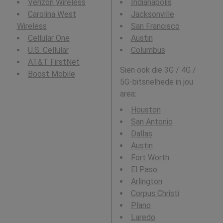
Verizon Wireless
Indianapolis
Carolina West
Jacksonville
Wireless
San Francisco
Cellular One
Austin
U.S. Cellular
Columbus
AT&T FirstNet
Sien ook die 3G / 4G /
Boost Mobile
5G-bitsnelhede in jou
area:
Houston
San Antonio
Dallas
Austin
Fort Worth
El Paso
Arlington
Corpus Christi
Plano
Laredo