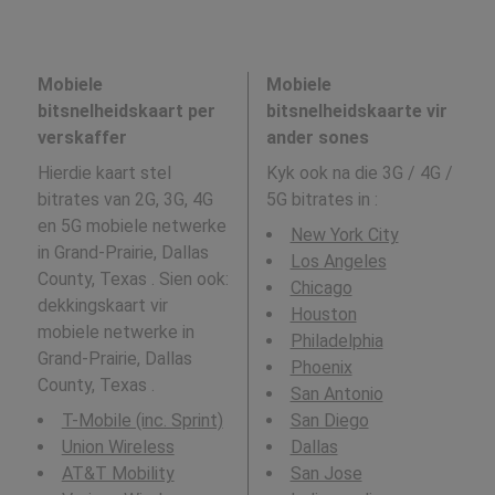
Mobiele
Mobiele
bitsnelheidskaart per
bitsnelheidskaarte vir
verskaffer
ander sones
Hierdie kaart stel
Kyk ook na die 3G / 4G /
bitrates van 2G, 3G, 4G
5G bitrates in
:
en 5G mobiele netwerke
New York City
in Grand-Prairie, Dallas
Los Angeles
County, Texas . Sien ook:
Chicago
dekkingskaart vir
Houston
mobiele netwerke in
Philadelphia
Grand-Prairie, Dallas
Phoenix
County, Texas .
San Antonio
T-Mobile (inc. Sprint)
San Diego
Union Wireless
Dallas
AT&T Mobility
San Jose