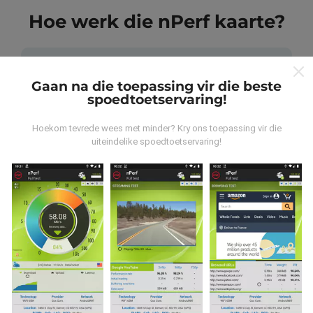
Hoe werk die nPerf kaarte?
Gaan na die toepassing vir die beste
spoedtoetservaring!
Waar kom die data vandaan?
Hoekom tevrede wees met minder? Kry ons toepassing vir die
uiteindelike spoedtoetservaring!
Die data word versamel uit toetse wat deur
gebruikers van die nPerf-app uitgevoer is. Dit is toetse
wat onder reële toestande direk in die veld uitgevoer
word. As u ook wil betrokke raak, moet u die nPerf-app
op u slimfoon aflaai.
Hoe meer data daar is, hoe meer
omvattend sal die kaarte wees!