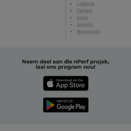
Lubbock
Garland
Irving
Amarillo
Brownsville
Neem deel aan die nPerf projek,
laai ons program nou!