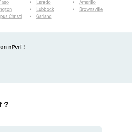
Paso
Laredo
Amarillo
ington
Lubbock
Brownsville
pus Christi
Garland
on nPerf !
f ?