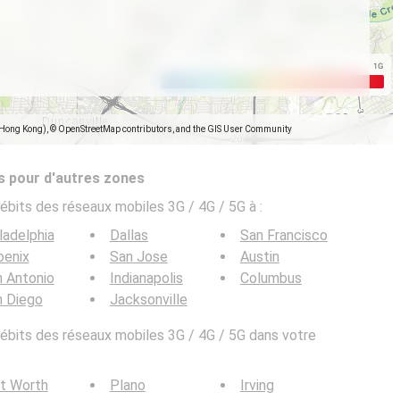
(Hong Kong), © OpenStreetMap contributors, and the GIS User Community
s pour d'autres zones
ébits des réseaux mobiles 3G / 4G / 5G à
:
ladelphia
Dallas
San Francisco
oenix
San Jose
Austin
 Antonio
Indianapolis
Columbus
n Diego
Jacksonville
bits des réseaux mobiles 3G / 4G / 5G dans votre
t Worth
Plano
Irving