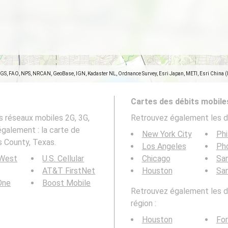
SGS, FAO, NPS, NRCAN, GeoBase, IGN, Kadaster NL, Ordnance Survey, Esri Japan, METI, Esri China 
Cartes des débits mobile
s réseaux mobiles 2G, 3G,
Retrouvez également les d
également : la carte de
New York City
Phi
s County, Texas.
Los Angeles
Ph
 West
U.S. Cellular
Chicago
San
AT&T FirstNet
Houston
Sa
 One
Boost Mobile
Retrouvez également les dé
région :
Houston
For