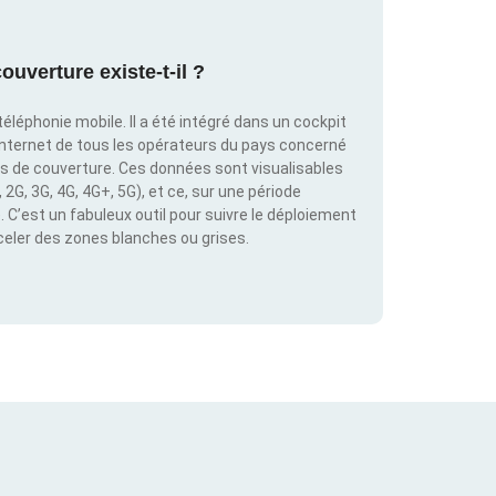
ouverture existe-t-il ?
éléphonie mobile. Il a été intégré dans un cockpit
internet de tous les opérateurs du pays concerné
es de couverture. Ces données sont visualisables
2G, 3G, 4G, 4G+, 5G), et ce, sur une période
C’est un fabuleux outil pour suivre le déploiement
éceler des zones blanches ou grises.