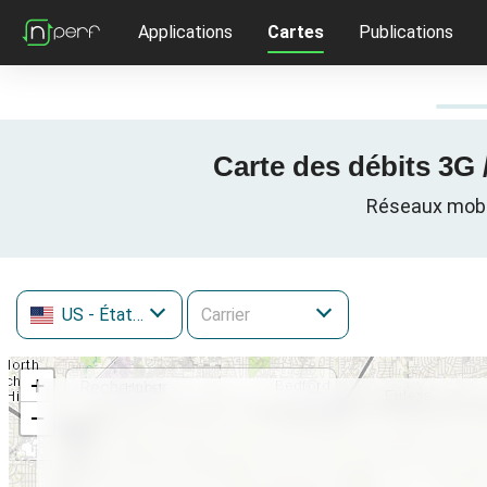
Applications
Cartes
Publications
Carte des débits 3G 
Réseaux mobil
US
- États-Unis
+
−