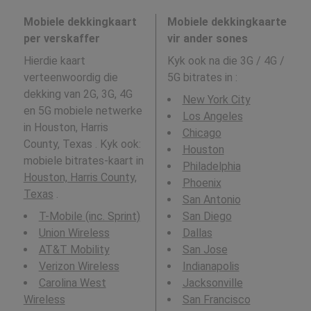
Mobiele dekkingkaart
Mobiele dekkingkaarte
per verskaffer
vir ander sones
Hierdie kaart
Kyk ook na die 3G / 4G /
verteenwoordig die
5G bitrates in
:
dekking van 2G, 3G, 4G
New York City
en 5G mobiele netwerke
Los Angeles
in Houston, Harris
Chicago
County, Texas . Kyk ook:
Houston
mobiele bitrates-kaart in
Philadelphia
Houston, Harris County,
Phoenix
Texas
.
San Antonio
T-Mobile (inc. Sprint)
San Diego
Union Wireless
Dallas
AT&T Mobility
San Jose
Verizon Wireless
Indianapolis
Carolina West
Jacksonville
Wireless
San Francisco