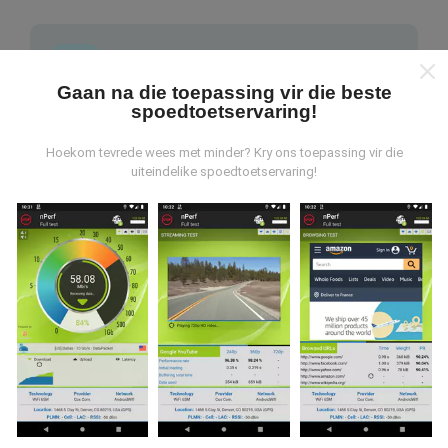
Gaan na die toepassing vir die beste
spoedtoetservaring!
Waar kom die data vandaan?
Hoekom tevrede wees met minder? Kry ons toepassing vir die
Die data word versamel uit toetse wat deur
uiteindelike spoedtoetservaring!
gebruikers van die nPerf-app uitgevoer is. Dit is toetse
wat onder reële toestande direk in die veld uitgevoer
word. As u ook wil betrokke raak, moet u die nPerf-app
op u slimfoon aflaai.
Hoe meer data daar is, hoe meer
omvattend sal die kaarte wees!
Hoe word opdaterings gemaak?
As u op nPerf.com blaai, stem u in tot ons
beleid en