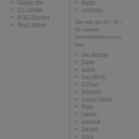
Cellular One
Austin
U.S. Cellular
Columbus
AT&T FirstNet
Sien ook die 3G / 4G /
Boost Mobile
5G mobiele
netwerkdekking in jou
area:
San Antonio
Dallas
Austin
Fort Worth
El Paso
Arlington
Corpus Christi
Plano
Laredo
Lubbock
Garland
Irving