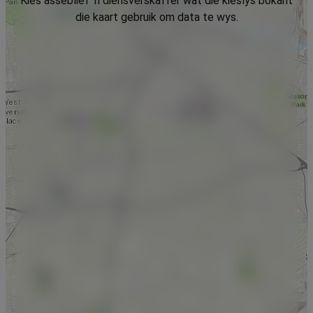
Kies asseblief 'n diensverskaffer wat die kieslys bokant
die kaart gebruik om data te wys.