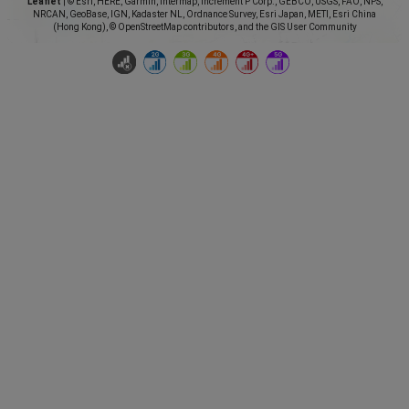
Leaflet
|
© Esri, HERE, Garmin, Intermap, increment P Corp., GEBCO, USGS, FAO, NPS,
NRCAN, GeoBase, IGN, Kadaster NL, Ordnance Survey, Esri Japan, METI, Esri China
(Hong Kong), © OpenStreetMap contributors, and the GIS User Community