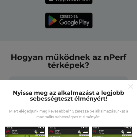
Hogyan működnek az nPerf
térképek?
Nyissa meg az alkalmazást a legjobb
sebességteszt élményért!
Honnan származnak az adatok?
Miért elégedjünk meg kevesebbel? Szerezze be alkalmazásunkat a
maximális sebességteszt élményért!
Az adatokat az nPerf alkalmazás felhasználói által
végzett tesztekből gyűjtik. Ezek valós körülmények
között, közvetlenül a terepen végzett tesztek. Ha