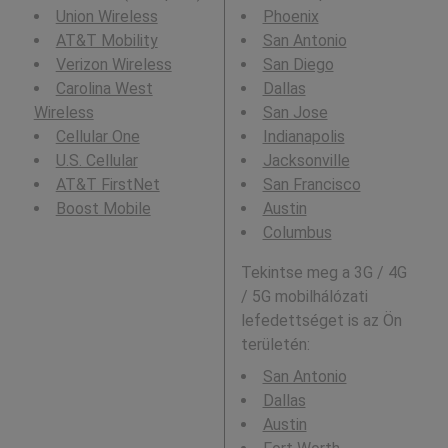
Union Wireless
Phoenix
AT&T Mobility
San Antonio
Verizon Wireless
San Diego
Carolina West
Dallas
Wireless
San Jose
Cellular One
Indianapolis
U.S. Cellular
Jacksonville
AT&T FirstNet
San Francisco
Boost Mobile
Austin
Columbus
Tekintse meg a 3G / 4G
/ 5G mobilhálózati
lefedettséget is az Ön
területén:
San Antonio
Dallas
Austin