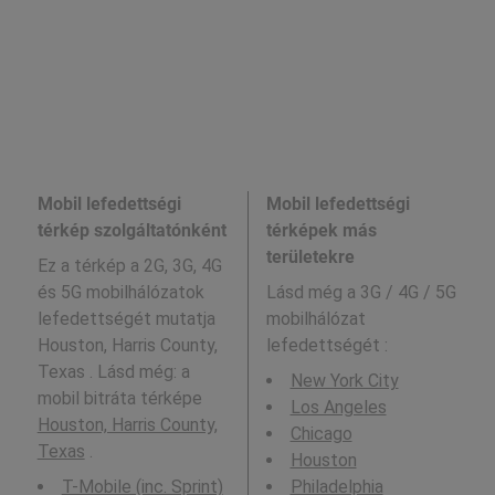
Mobil lefedettségi
Mobil lefedettségi
térkép szolgáltatónként
térképek más
területekre
Ez a térkép a 2G, 3G, 4G
és 5G mobilhálózatok
Lásd még a
3G / 4G / 5G
lefedettségét mutatja
mobilhálózat
Houston, Harris County,
lefedettségét :
Texas . Lásd még: a
New York City
mobil bitráta térképe
Los Angeles
Houston, Harris County,
Chicago
Texas
.
Houston
T-Mobile (inc. Sprint)
Philadelphia