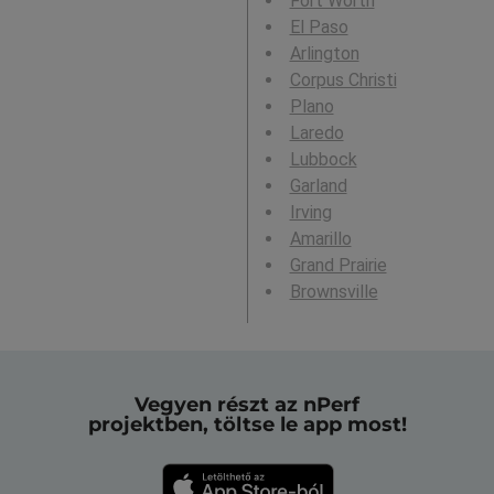
Fort Worth
El Paso
Arlington
Corpus Christi
Plano
Laredo
Lubbock
Garland
Irving
Amarillo
Grand Prairie
Brownsville
Vegyen részt az nPerf
projektben, töltse le app most!