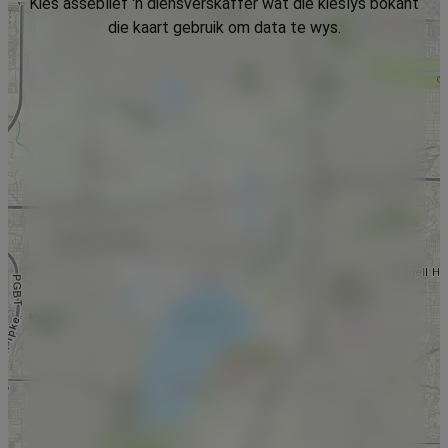
Kies asseblief 'n diensverskaffer wat die kieslys bokant
die kaart gebruik om data te wys.