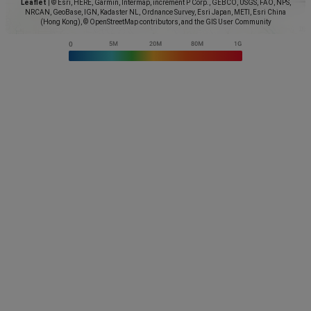
Leaflet
|
© Esri, HERE, Garmin, Intermap, increment P Corp., GEBCO, USGS, FAO, NPS,
NRCAN, GeoBase, IGN, Kadaster NL, Ordnance Survey, Esri Japan, METI, Esri China
(Hong Kong), © OpenStreetMap contributors, and the GIS User Community