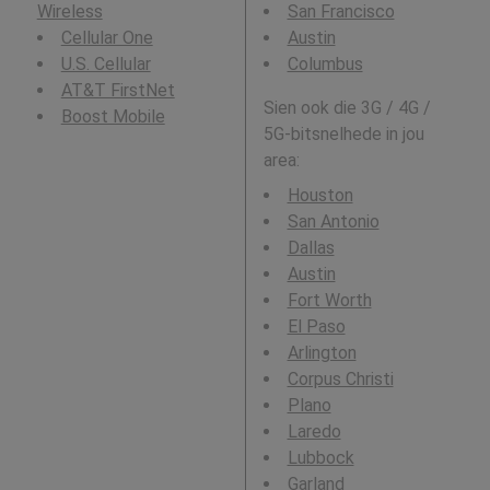
Wireless
San Francisco
Cellular One
Austin
U.S. Cellular
Columbus
AT&T FirstNet
Sien ook die 3G / 4G /
Boost Mobile
5G-bitsnelhede in jou
area:
Houston
San Antonio
Dallas
Austin
Fort Worth
El Paso
Arlington
Corpus Christi
Plano
Laredo
Lubbock
Garland