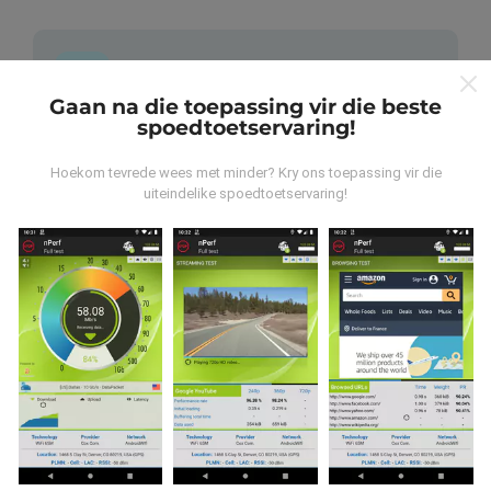
Gaan na die toepassing vir die beste
spoedtoetservaring!
Waar kom die data vandaan?
Hoekom tevrede wees met minder? Kry ons toepassing vir die
Die data word versamel uit toetse wat deur
uiteindelike spoedtoetservaring!
gebruikers van die nPerf-app uitgevoer is. Dit is toetse
wat onder reële toestande direk in die veld uitgevoer
word. As u ook wil betrokke raak, moet u die nPerf-app
op u slimfoon aflaai.
Hoe meer data daar is, hoe meer
omvattend sal die kaarte wees!
Hoe word opdaterings gemaak?