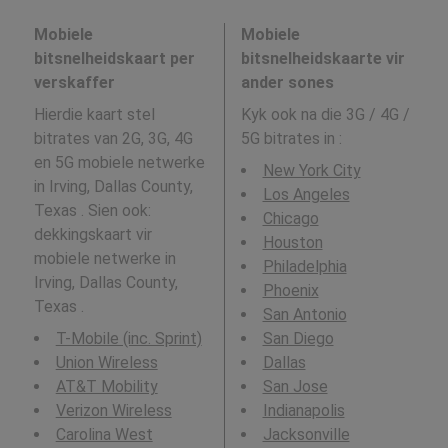
Mobiele
Mobiele
bitsnelheidskaart per
bitsnelheidskaarte vir
verskaffer
ander sones
Hierdie kaart stel
Kyk ook na die 3G / 4G /
bitrates van 2G, 3G, 4G
5G bitrates in
:
en 5G mobiele netwerke
New York City
in Irving, Dallas County,
Los Angeles
Texas . Sien ook:
Chicago
dekkingskaart vir
Houston
mobiele netwerke in
Philadelphia
Irving, Dallas County,
Phoenix
Texas .
San Antonio
T-Mobile (inc. Sprint)
San Diego
Union Wireless
Dallas
AT&T Mobility
San Jose
Verizon Wireless
Indianapolis
Carolina West
Jacksonville