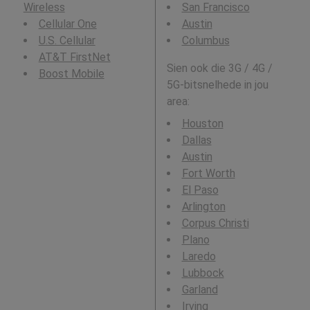
Wireless
San Francisco
Cellular One
Austin
U.S. Cellular
Columbus
AT&T FirstNet
Sien ook die 3G / 4G /
Boost Mobile
5G-bitsnelhede in jou
area:
Houston
Dallas
Austin
Fort Worth
El Paso
Arlington
Corpus Christi
Plano
Laredo
Lubbock
Garland
Irving