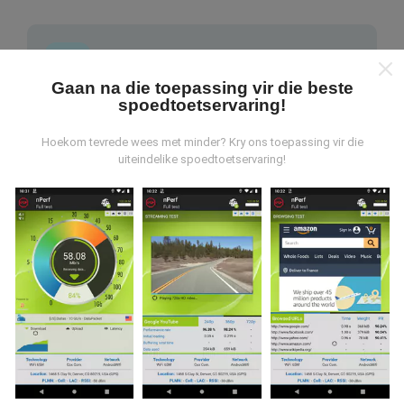
Gaan na die toepassing vir die beste
spoedtoetservaring!
Waar kom die data vandaan?
Hoekom tevrede wees met minder? Kry ons toepassing vir die
Die data word versamel uit toetse wat deur
uiteindelike spoedtoetservaring!
gebruikers van die nPerf-app uitgevoer is. Dit is toetse
wat onder reële toestande direk in die veld uitgevoer
word. As u ook wil betrokke raak, moet u die nPerf-app
op u slimfoon aflaai.
Hoe meer data daar is, hoe meer
omvattend sal die kaarte wees!
Hoe word opdaterings gemaak?