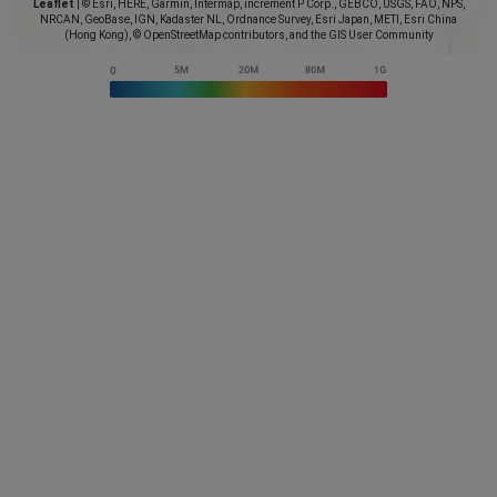
Leaflet
|
© Esri, HERE, Garmin, Intermap, increment P Corp., GEBCO, USGS, FAO, NPS,
NRCAN, GeoBase, IGN, Kadaster NL, Ordnance Survey, Esri Japan, METI, Esri China
(Hong Kong), © OpenStreetMap contributors, and the GIS User Community