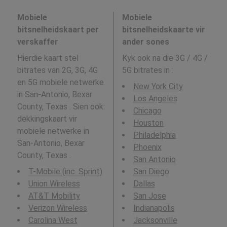
Mobiele
Mobiele
bitsnelheidskaart per
bitsnelheidskaarte vir
verskaffer
ander sones
Hierdie kaart stel
Kyk ook na die 3G / 4G /
bitrates van 2G, 3G, 4G
5G bitrates in
:
en 5G mobiele netwerke
New York City
in San-Antonio, Bexar
Los Angeles
County, Texas . Sien ook:
Chicago
dekkingskaart vir
Houston
mobiele netwerke in
Philadelphia
San-Antonio, Bexar
Phoenix
County, Texas .
San Antonio
T-Mobile (inc. Sprint)
San Diego
Union Wireless
Dallas
AT&T Mobility
San Jose
Verizon Wireless
Indianapolis
Carolina West
Jacksonville