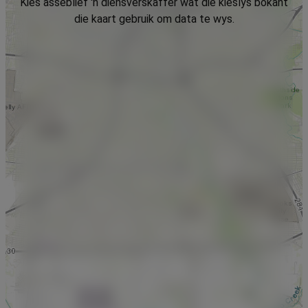
Kies asseblief 'n diensverskaffer wat die kieslys bokant
die kaart gebruik om data te wys.