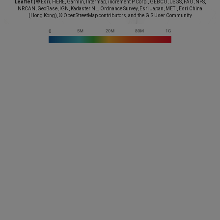
Leaflet
|
© Esri, HERE, Garmin, Intermap, increment P Corp., GEBCO, USGS, FAO, NPS,
NRCAN, GeoBase, IGN, Kadaster NL, Ordnance Survey, Esri Japan, METI, Esri China
(Hong Kong), © OpenStreetMap contributors, and the GIS User Community