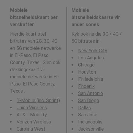
Mobiele
Mobiele
bitsnelheidskaart per
bitsnelheidskaarte vir
verskaffer
ander sones
Hierdie kaart stel
Kyk ook na die 3G / 4G /
bitrates van 2G, 3G, 4G
5G bitrates in
:
en 5G mobiele netwerke
New York City
in El-Paso, El Paso
Los Angeles
County, Texas . Sien ook:
Chicago
dekkingskaart vir
Houston
mobiele netwerke in El-
Philadelphia
Paso, El Paso County,
Phoenix
Texas .
San Antonio
T-Mobile (inc. Sprint)
San Diego
Union Wireless
Dallas
AT&T Mobility
San Jose
Verizon Wireless
Indianapolis
Carolina West
Jacksonville