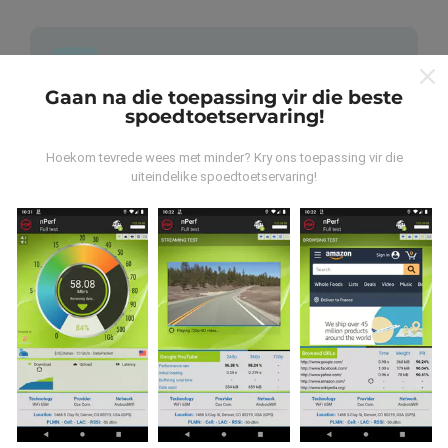
Gaan na die toepassing vir die beste
spoedtoetservaring!
Waar kom die data vandaan?
Hoekom tevrede wees met minder? Kry ons toepassing vir die
Die data word versamel uit toetse wat deur
uiteindelike spoedtoetservaring!
gebruikers van die nPerf-app uitgevoer is. Dit is toetse
wat onder reële toestande direk in die veld uitgevoer
word. As u ook wil betrokke raak, moet u die nPerf-app
op u slimfoon aflaai.
Hoe meer data daar is, hoe meer
omvattend sal die kaarte wees!
Hoe word opdaterings gemaak?