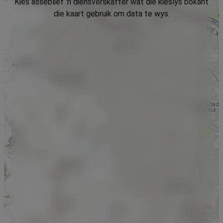
Kies asseblief 'n diensverskaffer wat die kieslys bokant
die kaart gebruik om data te wys.