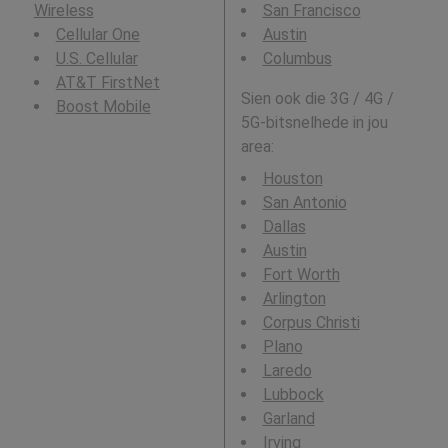
Wireless
San Francisco
Cellular One
Austin
U.S. Cellular
Columbus
AT&T FirstNet
Sien ook die 3G / 4G /
Boost Mobile
5G-bitsnelhede in jou
area:
Houston
San Antonio
Dallas
Austin
Fort Worth
Arlington
Corpus Christi
Plano
Laredo
Lubbock
Garland
Irving