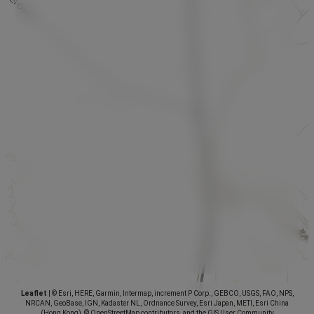
Leaflet
|
© Esri, HERE, Garmin, Intermap, increment P Corp., GEBCO, USGS, FAO, NPS,
NRCAN, GeoBase, IGN, Kadaster NL, Ordnance Survey, Esri Japan, METI, Esri China
(Hong Kong), © OpenStreetMap contributors, and the GIS User Community