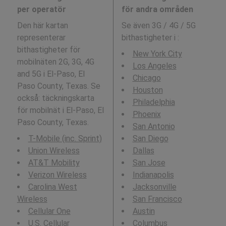
per operatör
för andra områden
Den här kartan
Se även 3G / 4G / 5G
representerar
bithastigheter i
:
bithastigheter för
New York City
mobilnäten 2G, 3G, 4G
Los Angeles
and 5G i El-Paso, El
Chicago
Paso County, Texas. Se
Houston
också: täckningskarta
Philadelphia
för mobilnät i El-Paso, El
Phoenix
Paso County, Texas.
San Antonio
T-Mobile (inc. Sprint)
San Diego
Union Wireless
Dallas
AT&T Mobility
San Jose
Verizon Wireless
Indianapolis
Carolina West
Jacksonville
Wireless
San Francisco
Cellular One
Austin
U.S. Cellular
Columbus