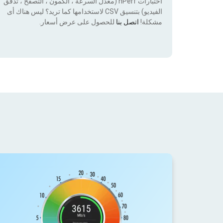
اختبارات nPerf (معدل السرعة ، الكمون ، التصفح ، تدفق
الفيديو) بتنسيق CSV لاستخدامها كما تريد؟ ليس هناك أى
مشكلة!
اتصل بنا
للحصول على عرض أسعار.