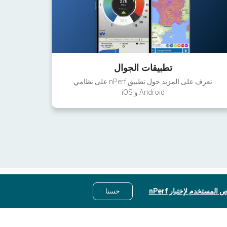
تطبيقات الجوال
تعرف على المزيد حول تطبيق nPerf على نظامي
Android و iOS
 المستخدم لإختبار nPerf
حسنا