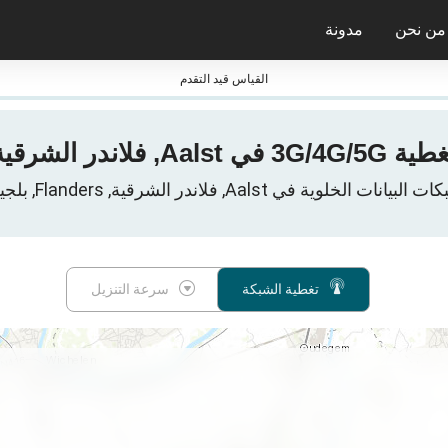
من نحن
مدونة
جائزة nPerf ومعاييرها
القياس قيد التقدم
لاندر الشرقية، بلجيكا
البيانات الخلوية في Aalst, فلاندر الشرقية, Flanders, بلجيكا
تغطية الشبكة
سرعة التنزيل