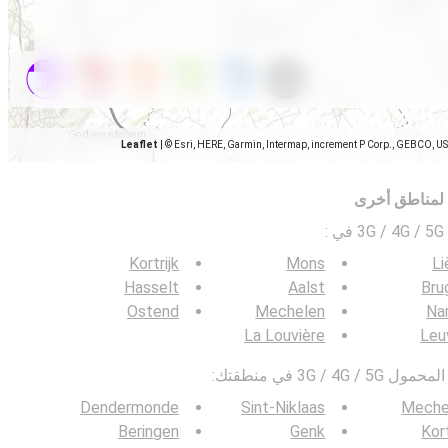
Leaflet
|
© Esri, HERE, Garmin, Intermap, increment P Corp., GEBCO, U
 لمناطق أخرى
ي
:
Kortrijk
Mons
Li
Hasselt
Aalst
Bru
Ostend
Mechelen
Na
La Louvière
Leu
3G / في منطقتك:
Dendermonde
Sint-Niklaas
Meche
Beringen
Genk
Kort