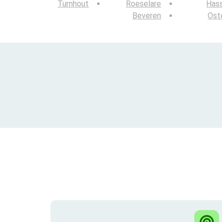
Turnhout
Roeselare
Hass
Beveren
Ost