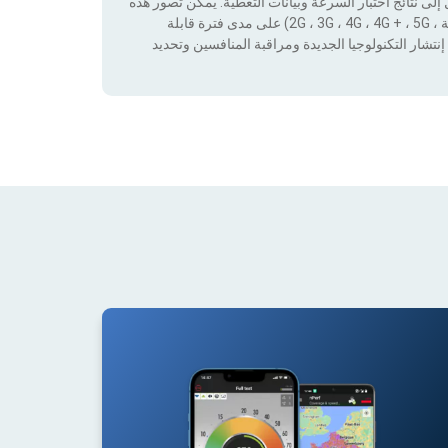
لى نتائج اختبار السرعة وبيانات التغطية. يمكن تصور هذه
البيانات من خلال تطبيق عوامل التصفية حسب التكنولوجيا (بدون تغطية ، 2G ، 3G ، 4G ، 4G + ، 5G) على مدى فترة قابلة
نتشار التكنولوجيا الجديدة ومراقبة المنافسين وتحديد