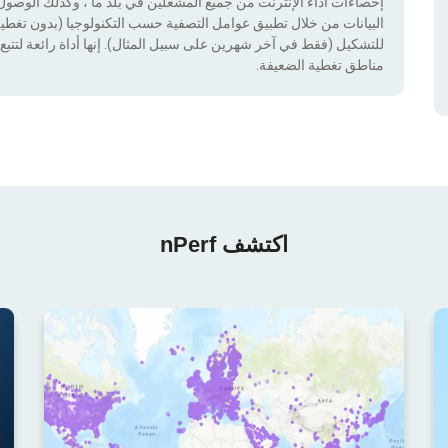
إحصاءات أداء الإنترنت من جميع المشغلين في بلد ما ، وكذلك الوصول إ
للتشكيل (فقط في آخر شهرين على سبيل المثال). إنها أداة رائعة لتتبع إ
مناطق تغطية الضعيفة.
اكتشف nPerf