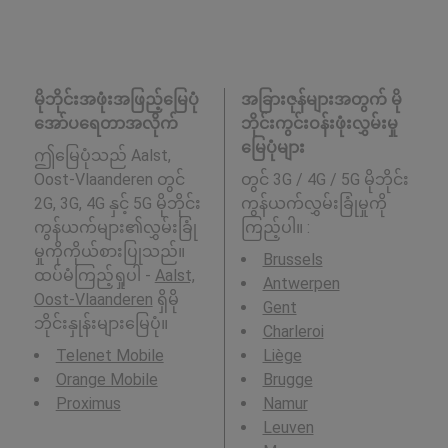
မိုဘိုင်းအဖုံးအဖြည့်မြေပုံ
အခြားဇုန်များအတွက် မို
အော်ပရေတာအလိုက်
ဘိုင်းကွင်းဝန်းဖုံးလွှမ်းမှု
မြေပုံများ
ဤမြေပုံသည် Aalst,
Oost-Vlaanderen တွင်
တွင် 3G / 4G / 5G မိုဘိုင်း
2G, 3G, 4G နှင့် 5G မိုဘိုင်း
ကွန်ယက်လွှမ်းခြုံမှုကို
ကွန်ယက်များ၏လွှမ်းခြုံ
ကြည့်ပါ။ :
မှုကိုကိုယ်စားပြုသည်။
Brussels
ထပ်မံကြည့်ရှုပါ -
Aalst,
Antwerpen
Oost-Vlaanderen
ရှိမို
Gent
ဘိုင်းနှုန်းများမြေပုံ။
Charleroi
Telenet Mobile
Liège
Orange Mobile
Brugge
Proximus
Namur
Leuven