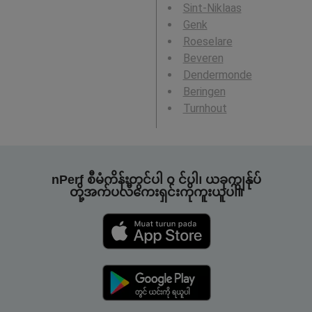
Sint-Niklaas
Genk
Roeselare
Beveren
Dendermonde
Beringen
Turnhout
nPerf စီမံကိန်းတွင်ပါ ၀ င်ပါ၊ ယခုကျွန်ုပ်
တို့အက်ပလီကေးရှင်းကိုကူးယူပါ။