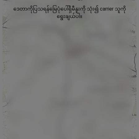
ဒေတာကိုပြသရန်မြေပုံပေါ်ရှိမီနူးကို သုံး၍ carrier သူကို
ရွေးချယ်ပါ။