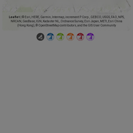
Leaflet
|
© Esri, HERE, Garmin, Intermap, increment P Corp., GEBCO, USGS, FAO, NPS,
NRCAN, GeoBase, IGN, Kadaster NL, Ordnance Survey, Esri Japan, METI, Esri China
(Hong Kong), © OpenStreetMap contributors, and the GIS User Community