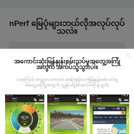
nPerf မြေပုံများဘယ်လိုအလုပ်လုပ်
သလဲ။
အကောင်းဆုံးမြန်နှုန်းစမ်းသပ်မှုအတွေ့အကြုံ
အတွက် အက်ပ်သို့သွားပါ။
ဒေတာကဘယ်ကနေလာတာလဲ
ဘာ့ကြောင့် လျှော့ပေးတာလဲ။ အဆုံးစွန်သောမြန်နှုန်းစမ်းသပ်မှု
အတွေ့အကြုံအတွက် ကျွန်ုပ်တို့၏အက်ပ်ကို ရယူပါ။
ဒေတာများကို nPerf အက်ပလီကေးရှင်းအသုံးပြုသူများမှ
ပြုလုပ်သောစမ်းသပ်မှုများမှရယူသည်။ ဤရွေ့ကားစစ်
မှန်သောအခြေအနေများ, စစ်မှန်သောအခြေအနေများတွင်
ကောက်ယူစမ်းသပ်မှုဖြစ်ကြသည်။ သင်လည်းပါ ၀ င်လိုပါက
nPerf အက်ပ်ကိုသင်၏စမတ်ဖုန်းထဲသို့ဒေါင်းလုပ်ဆွဲရန်ဖြစ်
သည်။
ဒေတာများများလေမြေပုံများပြည့်စုံလေလေ
ဖြစ်သည်။