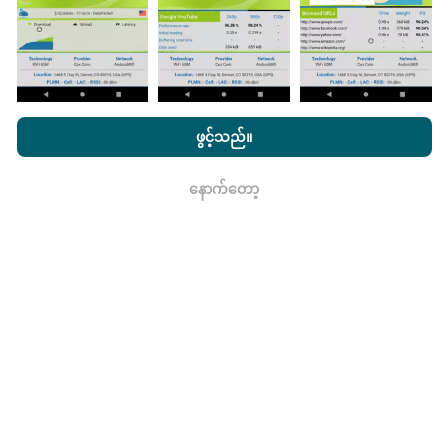
nPerf.com ကိုကြည့်ခြင်းအားဖြင့်ကျွန်ုပ်တို့၏
သီးသန့် နှင့် Cookies
မွမ်းမံမှုများကိုဘယ်လိုလုပ်ထားသလဲ။
အသုံးပြုမှုမူဝါဒ နှင့်ကျွန်ုပ်တို့၏ nPerf စမ်းသပ်မှု
us
သုံးစွဲသူလိုင်စင်
ဖွင့်သည်။
သဘောတူညီချက်
။
ကွန်ယက်လွှမ်းခြုံမြေပုံသည်နာရီတိုင်း bot မှ
အလိုအလျောက် update လုပ်သည်။ အမြန်မြေပုံများကို
၁၅
နောက်တော့
ရလား
မိနစ်တိုင်းတွင် update လုပ်သည်။
ဒေတာကိုနှစ်နှစ်ပြသ
နေသည်။ ၂ နှစ်အကြာတွင်သက်တမ်းအရင့်ဆုံး
အချက်အလက်များကိုမြေပုံများမှတစ်လတစ်ကြိမ်
ဖယ်ရှားသည်။
ဘယ်လောက်ယုံကြည်စိတ်ချရပြီးတိကျသလဲ။