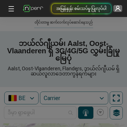
အမြန်နှုန်း စမ်းသပ်မှု ပြုလုပ်ပါ
တိုင်းတာမှု ဆက်လက်လုပ်ဆောင်နေသည်
ဘယ်လ်ဂျီယမ်၊ Aalst, Oost-
Vlaanderen ရှိ 3G/4G/5G လွှမ်းခြုံမှု
မြေပုံ
Aalst, Oost-Vlaanderen, Flanders, ဘယ်လ်ဂျီယမ် ရှိ
ဆယ်လူလာဒေတာကွန်ရက်များ
BE