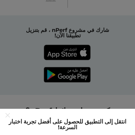
شارك في مشروع nPerf ، قم بتنزيل
تطبيقنا الآن!
كيف تعمل خرائط nPerf؟
انتقل إلى التطبيق للحصول على أفضل تجربة اختبار
السرعة!