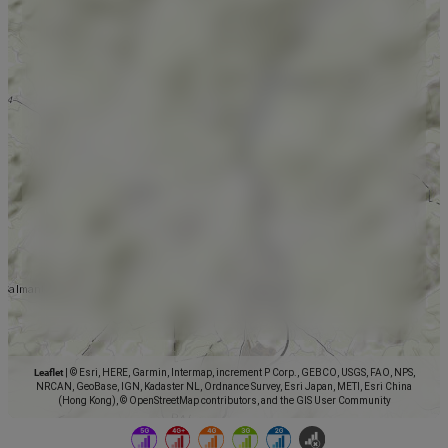
Leaflet
|
© Esri, HERE, Garmin, Intermap, increment P Corp., GEBCO, USGS, FAO, NPS,
NRCAN, GeoBase, IGN, Kadaster NL, Ordnance Survey, Esri Japan, METI, Esri China
(Hong Kong), © OpenStreetMap contributors, and the GIS User Community