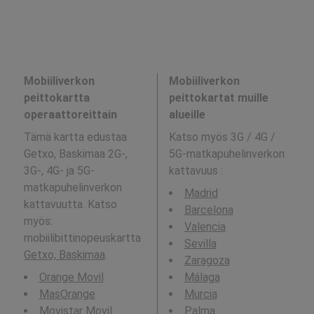
Mobiiliverkon
Mobiiliverkon
peittokartta
peittokartat muille
operaattoreittain
alueille
Tämä kartta edustaa
Katso myös 3G / 4G /
Getxo, Baskimaa 2G-,
5G-matkapuhelinverkon
3G-, 4G- ja 5G-
kattavuus
:
matkapuhelinverkon
Madrid
kattavuutta. Katso
Barcelona
myös:
Valencia
mobiilibittinopeuskartta
Sevilla
Getxo, Baskimaa
.
Zaragoza
Orange Movil
Málaga
MasOrange
Murcia
Movistar Movil
Palma