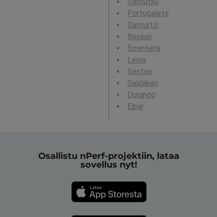
Santutxu
Portugalete
Santurtzi
Basauri
Errenteria
Leioa
Sestao
Galdakao
Durango
Eibar
Osallistu nPerf-projektiin, lataa
sovellus nyt!