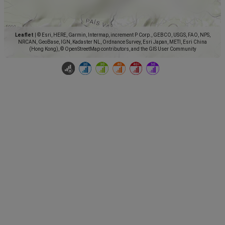
Leaflet
|
© Esri, HERE, Garmin, Intermap, increment P Corp., GEBCO, USGS, FAO, NPS,
NRCAN, GeoBase, IGN, Kadaster NL, Ordnance Survey, Esri Japan, METI, Esri China
(Hong Kong), © OpenStreetMap contributors, and the GIS User Community