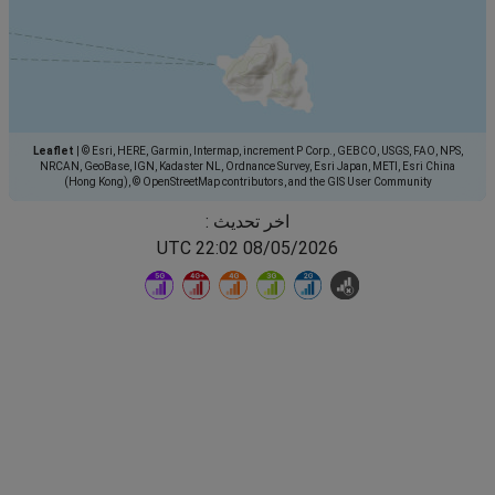
Leaflet
|
© Esri, HERE, Garmin, Intermap, increment P Corp., GEBCO, USGS, FAO, NPS,
NRCAN, GeoBase, IGN, Kadaster NL, Ordnance Survey, Esri Japan, METI, Esri China
(Hong Kong), © OpenStreetMap contributors, and the GIS User Community
اخر تحديث :
08/05/2026 22:02 UTC