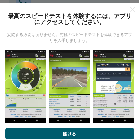
最高のスピードテストを体験するには、アプリ
更新はどのように行われますか？
にアクセスしてください。
ネットワークカバレッジマップは、ボットによって1時
妥協する必要はありません。究極のスピードテストを体験できるアプ
間ごとに自動的に更新されます。速度マップは
15分ご
リを入手しましょう。
とに更新
ます。データは2年間表示されます。 2年後、
最も古いデータが月に一度マップから削除されます。
信頼性と正確さはどのくらいですか?
テストはユーザーのデバイスで実施されます。位置情
報の精度は、テスト時のGPS信号の受信品質に依存し
nPerf.comを閲覧することにより、お客様は
プライバシーおよびク
ます。カバレッジデータについては、最大ジオロケー
ッキーの使用ポリシー
およびnPerfテスト
エンドユーザーライセン
ション
精度50メートル
テストのみを保持します。ダウ
開ける