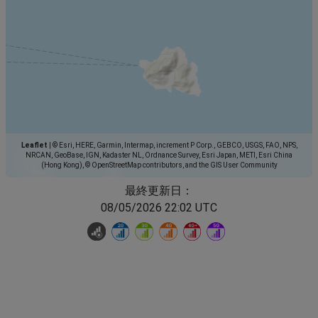
Leaflet
|
© Esri, HERE, Garmin, Intermap, increment P Corp., GEBCO, USGS, FAO, NPS,
NRCAN, GeoBase, IGN, Kadaster NL, Ordnance Survey, Esri Japan, METI, Esri China
(Hong Kong), © OpenStreetMap contributors, and the GIS User Community
最終更新日：
08/05/2026 22:02 UTC