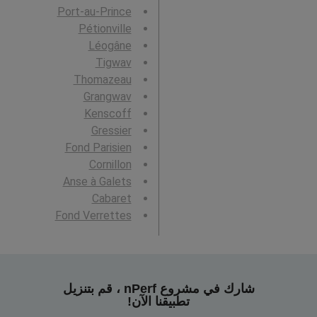
Port-au-Prince
Pétionville
Léogâne
Tigwav
Thomazeau
Grangwav
Kenscoff
Gressier
Fond Parisien
Cornillon
Anse à Galets
Cabaret
Fond Verrettes
شارك في مشروع nPerf ، قم بتنزيل
تطبيقنا الآن!