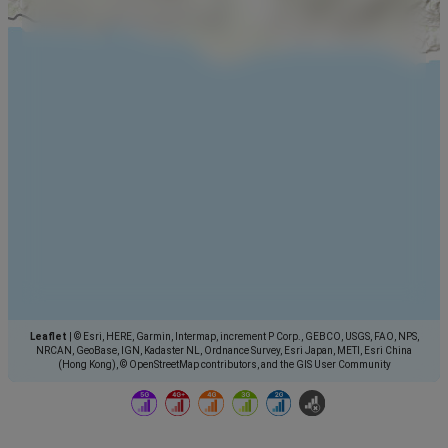
Leaflet
|
© Esri, HERE, Garmin, Intermap, increment P Corp., GEBCO, USGS, FAO, NPS,
NRCAN, GeoBase, IGN, Kadaster NL, Ordnance Survey, Esri Japan, METI, Esri China
(Hong Kong), © OpenStreetMap contributors, and the GIS User Community