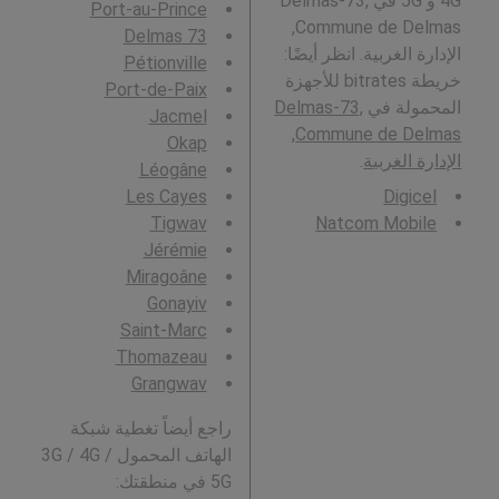
4G و 5G في Delmas-73,
Port-au-Prince
Commune de Delmas,
Delmas 73
الإدارة الغربية. انظر أيضًا:
Pétionville
خريطة bitrates للأجهزة
Port-de-Paix
المحمولة في
Delmas-73,
Jacmel
Commune de Delmas,
Okap
الإدارة الغربية
.
Léogâne
Les Cayes
Digicel
Tigwav
Natcom Mobile
Jérémie
Miragoâne
Gonayiv
Saint-Marc
Thomazeau
Grangwav
راجع أيضاً تغطية شبكة
الهاتف المحمول 3G / 4G /
5G في منطقتك: