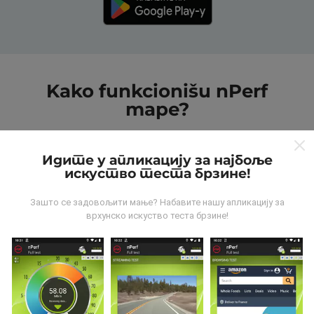
Kako funkcionišu nPerf
mape?
Идите у апликацију за најбоље
искуство теста брзине!
Зашто се задовољити мање? Набавите нашу апликацију за
Odakle dolaze podaci?
врхунско искуство теста брзине!
Podaci se prikupljaju od testova koje vrši korisnici
aplikacije nPerf. To su testovi koji se sprovode u
realnim uslovima, direktno na terenu. Ako želite da se
angažujete, sve što treba da uradite je da preuzmete
aplikaciju nPerf na smartphone uređaj.
što više
podataka postoji, to će biti sveobuhvatnije mape!