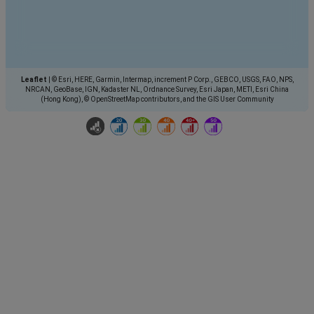
Leaflet
|
© Esri, HERE, Garmin, Intermap, increment P Corp., GEBCO, USGS, FAO, NPS,
NRCAN, GeoBase, IGN, Kadaster NL, Ordnance Survey, Esri Japan, METI, Esri China
(Hong Kong), © OpenStreetMap contributors, and the GIS User Community