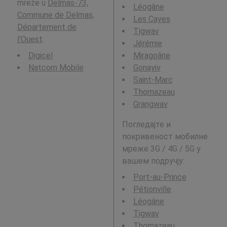
mreže u
Delmas-73,
Léogâne
Commune de Delmas,
Les Cayes
Département de
Tigwav
l'Ouest
.
Jérémie
Digicel
Miragoâne
Natcom Mobile
Gonayiv
Saint-Marc
Thomazeau
Grangwav
Погледајте и
покривеност мобилне
мреже 3G / 4G / 5G у
вашем подручју:
Port-au-Prince
Pétionville
Léogâne
Tigwav
Thomazeau