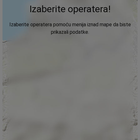
Izaberite operatera!
Izaberite operatera pomoću menija iznad mape da biste
prikazali podatke.