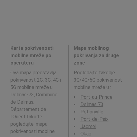
Karta pokrivenosti
Mape mobilnog
mobilne mreže po
pokrivanja za druge
operateru
zone
Ova mapa predstavlja
Pogledajte takodje
pokrivenost 2G, 3G, 4G i
3G/4G/5G pokrivenost
5G mobilne mreže u
mobilne mreže u
:
Delmas-73, Commune
Port-au-Prince
de Delmas,
Delmas 73
Département de
Pétionville
l'OuestTakođe
Port-de-Paix
pogledajte: mapu
Jacmel
pokrivenosti mobilne
Okap