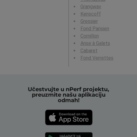
Grangwav
Kenscoff
Gressier
Fond Parisien
Cornillon
Anse à Galets
Cabaret
Fond Verrettes
Učestvujte u nPerf projektu,
preuzmite našu aplikaciju
odmah!