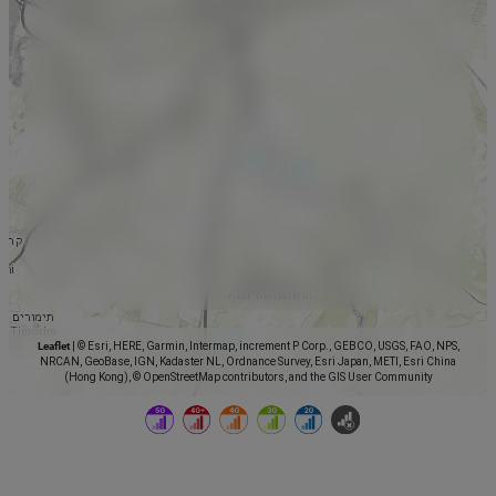
Leaflet
|
© Esri, HERE, Garmin, Intermap, increment P Corp., GEBCO, USGS, FAO, NPS,
NRCAN, GeoBase, IGN, Kadaster NL, Ordnance Survey, Esri Japan, METI, Esri China
(Hong Kong), © OpenStreetMap contributors, and the GIS User Community