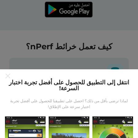
كيف تعمل خرائط nPerf؟
انتقل إلى التطبيق للحصول على أفضل تجربة اختبار
السرعة!
من أين تاتي البيانات ؟
لماذا ترضى بأقل من ذلك؟ احصل على تطبيقنا للحصول على أفضل تجربة
يتم جمع البيانات من الاختبارات التي أجراها مستخدمي تطبيق
اختبار سرعة على الإطلاق!
nPerf. هذه هي الاختبارات التي أجريت في ظروف حقيقية ،
مباشرة في هذا المجال. إذا كنت ترغب في المشاركة أيضًا ،
فكل ما عليك فعله هو تنزيل تطبيق nPerf على هاتفك الذكي.
كلما زادت البيانات المتوفرة ، كلما كانت الخرائط أكثر شمولية!