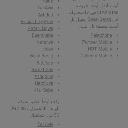
Haifa
أبيب. انظر أيضًا: خريطة
Tel Aviv
bitrates للأجهزة المحمولة
Ashdod
في
Bene-Beraq, قضاء تل
Rishon LeẔiyyon
أبيب, منطقة تل أبيب
.
Petaẖ Tiqwa
Beersheba
Pelephone
Netanya
Partner Mobile
H̱olon
HOT Mobile
Bené Beraq
Cellcom Mobile
Bat Yam
Ramat Gan
Ashqelon
Herzliyya
Kfar Saba
راجع أيضاً تغطية شبكة
الهاتف المحمول 3G / 4G /
5G في منطقتك:
Tel Aviv