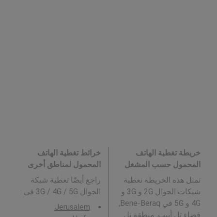
خريطة تغطية الهاتف
خرائط تغطية الهاتف
المحمول حسب المشغل
المحمول لمناطق أخرى
تمثل هذه الخريطة تغطية
راجع أيضًا تغطية شبكة
شبكات الجوال 2G و 3G و
الجوال 3G / 4G / 5G في
:
4G و 5G في Bene-Beraq,
Jerusalem
قضاء تل أبيب, منطقة تل