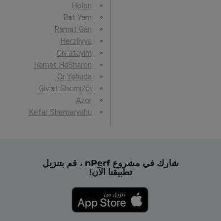
H̱olon
Bat Yam
Ramat Gan
Herzliyya
Giv‘atayim
Ramat HaSharon
Or Yehuda
Giv‘at Shemu’él
Azor
Kefar Shemaryahu
شارك في مشروع nPerf ، قم بتنزيل
تطبيقنا الآن!