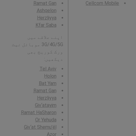
Ramat Gan
Cellcom Mobile
Ashqelon
Herzliyya
Kfar Saba
اپنے علاقے میں
3G/4G/5G موبائل نیٹ
ورک کوریج بھی
دیکھیں:
Tel Aviv
H̱olon
Bat Yam
Ramat Gan
Herzliyya
Giv‘atayim
Ramat HaSharon
Or Yehuda
Giv‘at Shemu’él
Azor