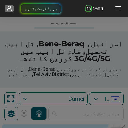
سپیڈ ٹیسٹ چلائیں
پیمائش جاری ہے
اسرائیل، Bene-Beraq, تل ابیب
تحصیل, ضلع تل ابیب میں
3G/4G/5G کوریج کا نقشہ
سیلولر ڈیٹا نیٹ ورک میں Bene-Beraq, تل ابیب
تحصیل, ضلع تل ابیب, Tel Aviv District, اسرائیل
IL