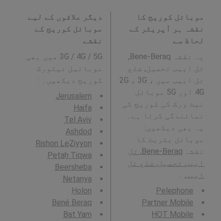
موبائل کوریج کا
دیگر علاقوں کے لیے
نقشہ ہر آپریٹر کے
موبائل کوریج کے
لحاظ سے
نقشے
یہ نقشہ Bene-Beraq,
3G / 4G / 5G میں بھی
تل ابیب تحصیل, ضلع
موبائیل نیٹورک
تل ابیب میں 2G ، 3G ،
کوریج دیکھیں۔ :
4G اور 5G موبائل
Jerusalem
نیٹ ورک کی کوریج کی
Haifa
نمائندگی کرتا ہے۔
Tel Aviv
یہ بھی دیکھیں:
Ashdod
موبائل بٹریٹ کا
Rishon LeẔiyyon
نقشہ
Bene-Beraq, تل
Petaẖ Tiqwa
ابیب تحصیل, ضلع تل
Beersheba
ابیب
۔
Netanya
H̱olon
Pelephone
Bené Beraq
Partner Mobile
Bat Yam
HOT Mobile