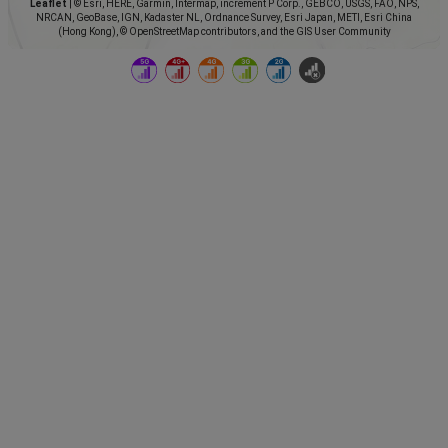
Leaflet
|
© Esri, HERE, Garmin, Intermap, increment P Corp., GEBCO, USGS, FAO, NPS,
NRCAN, GeoBase, IGN, Kadaster NL, Ordnance Survey, Esri Japan, METI, Esri China
(Hong Kong), © OpenStreetMap contributors, and the GIS User Community