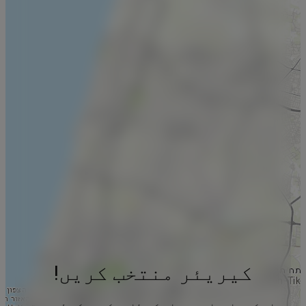
کیریئر منتخب کریں!