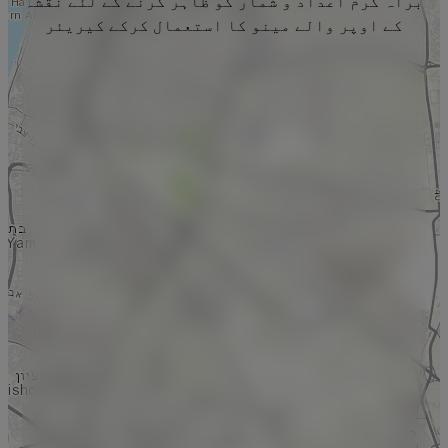
براہ کرم اعداد و شمار کو ظاہر کرنے کے لئے نقشہ
کے اوپر والے مینو کا استعمال کرکے کیریئر
منتخب کریں۔