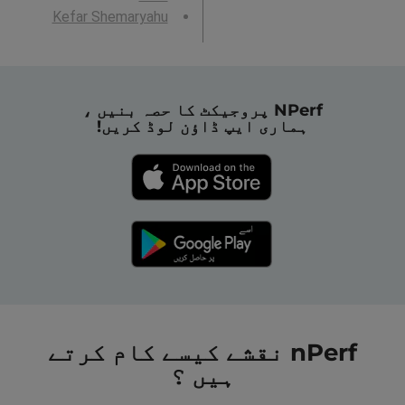
Kefar Shemaryahu
NPerf پروجیکٹ کا حصہ بنیں ،
ہماری ایپ ڈاؤن لوڈ کریں!
nPerf نقشے کیسے کام کرتے
ہیں ؟