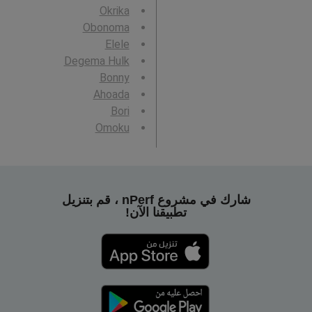
Okrika
Obonoma
Elele
Degema Hulk
Bonny
Ahoada
Bori
Omoku
شارك في مشروع nPerf ، قم بتنزيل
تطبيقنا الآن!