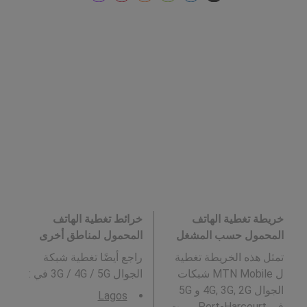
خريطة تغطية الهاتف
خرائط تغطية الهاتف
المحمول حسب المشغل
المحمول لمناطق أخرى
تمثل هذه الخريطة تغطية
راجع أيضًا تغطية شبكة
ل MTN Mobile شبكات
الجوال 3G / 4G / 5G في
:
الجوال 4G, 3G, 2G و 5G
Lagos
في Port-Harcourt, بورت