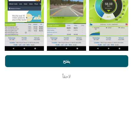
كيف يتم إجراء التحديثات؟
يتم تحديث خرائط تغطية الشبكة تلقائيًا بواسطة الروبوت كل
ساعة. و يتم
تحديث خرائط السرعة كل 15 دقيقة
. و يتم عرض
البيانات لمدة عامين. ولكن بعد عامين ، تتم إزالة أقدم البيانات
من خلال تصفح nPerf.com ، فانك بذلك توافق علي
سياسة الاستخدام
من الخرائط مرة واحدة في الشهر.
الخصوصية وملفات تعريف الارتباط
بالإضافة
لإتفاقية ترخيص المستخدم
يفتح
لإختبار nPerf
لاحقاً
حسنا
ما مدي موثوقيته ودقته ؟
تجرى الاختبارات على أجهزة المستخدمين. تعتمد دقة تحديد
الموقع الجغرافي على جودة استقبال إشارة GPS في وقت
الاختبار. بالنسبة إلى بيانات التغطية ، نحتفظ فقط بالاختبارات