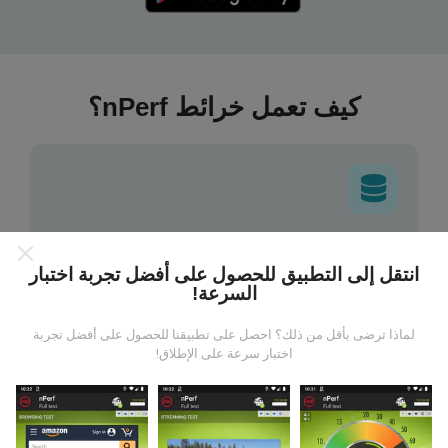
كيف تعمل خرائط nPerf؟
من أين تاتي البيانات ؟
انتقل إلى التطبيق للحصول على أفضل تجربة اختبار
السرعة!
يتم جمع البيانات من الاختبارات التي أجراها مستخدمي تطبيق
nPerf. هذه هي الاختبارات التي أجريت في ظروف حقيقية ،
مباشرة في هذا المجال. إذا كنت ترغب في المشاركة أيضًا ،
لماذا ترضى بأقل من ذلك؟ احصل على تطبيقنا للحصول على أفضل تجربة
اختبار سرعة على الإطلاق!
فكل ما عليك فعله هو تنزيل تطبيق nPerf على هاتفك الذكي.
كلما زادت البيانات المتوفرة ، كلما كانت الخرائط أكثر شمولية!