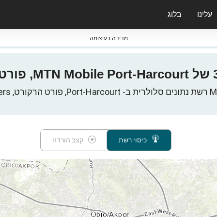
עלינו
בלוג
ס nPerf & ברומטרים
מדידה בעיצומה
Riv, ניגריה
כיסוי רשת
קצב הורדה