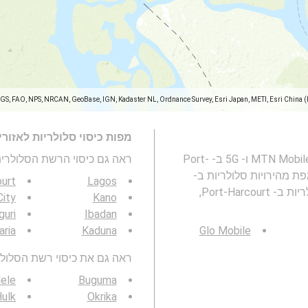
SGS, FAO, NPS, NRCAN, GeoBase, IGN, Kadaster NL, Ordnance Survey, Esri Japan, METI, Esri China 
מפות כיסוי סלולריות לאזור
מפה זו מייצגת את הכיסוי של רשת הסלולרית MTN Mobile 2G, 3G, 4G ו- 5G ב- Port-
ראה גם כיסוי הרשת הסלולרית 3G / 4G / 5G
ת מהירויות סלולריות ב-
ourt
Lagos
Port-Harcourt, פורט הרקורט, Rivers ו- כיסוי רשתות סלולריות ב- Port-Harcourt,
City
Kano
guri
Ibadan
aria
Kaduna
Glo Mobile
ראה גם את כיסוי רשת הסלולר 3G / 4G / 5G באזור ש
lele
Buguma
ulk
Okrika