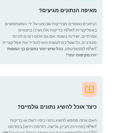
מאיפה הנתונים מגיעים?
הנתונים נאספים מבדיקות שבוצעו על ידי המשתמשים
באפליקציית nPerf. בדיקות אלו נערכו בתנאים
אמיתיים, ישירות בשטח. אם גם אתם רוצים להיות
מעורבים, כל שעליכם לעשות הוא להוריד את אפליקציית
nPerf לסמארטפון.
ככל שיש יותר נתונים כך המפות
יהיו מקיפות יותר!
כיצד אוכל להשיג נתונים גולמיים?
האם אתה מחפש להשיג נתוני כיסוי רשת או בדיקות
nPerf (מהירות, חביון, גלישה, הזרמת וידאו) בפורמט
CSV כדי להשתמש בהם איך שאתה רוצה? אין בעיה!
צרו