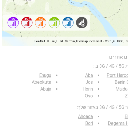
Leaflet
|
© Esri, HERE, Garmin, Intermap, increment P Corp., GEBCO, U
ים אחרים
 ב
:
Enugu
Aba
Port Harc
Abeokuta
Jos
Benin 
Abuja
Ilorin
Maidu
Oyo
Z
לך:
Ahoada
E
Bori
Degema H