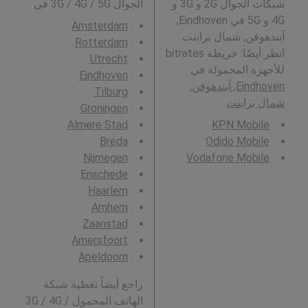
شبكات الجوال 2G و 3G و
الجوال 3G / 4G / 5G في
:
4G و 5G في Eindhoven,
Amsterdam
آيندهوفن, شمال برابنت.
Rotterdam
انظر أيضًا: خريطة bitrates
Utrecht
للأجهزة المحمولة في
Eindhoven
Eindhoven, آيندهوفن,
Tilburg
شمال برابنت
.
Groningen
Almere Stad
KPN Mobile
Breda
Odido Mobile
Nijmegen
Vodafone Mobile
Enschede
Haarlem
Arnhem
Zaanstad
Amersfoort
Apeldoorn
راجع أيضاً تغطية شبكة
الهاتف المحمول 3G / 4G /