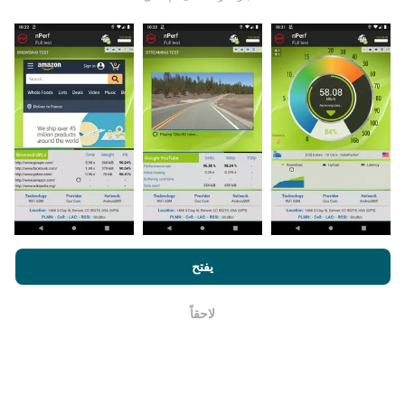
يتم جمع البيانات من الاختبارات التي أجراها مستخدمي تطبيق
nPerf. هذه هي الاختبارات التي أجريت في ظروف حقيقية ،
مباشرة في هذا المجال. إذا كنت ترغب في المشاركة أيضًا ،
فكل ما عليك فعله هو تنزيل تطبيق nPerf على هاتفك الذكي.
كلما زادت البيانات المتوفرة ، كلما كانت الخرائط أكثر شمولية!
من خلال تصفح nPerf.com ، فانك بذلك توافق علي
سياسة الاستخدام
كيف يتم إجراء التحديثات؟
الخصوصية وملفات تعريف الارتباط
بالإضافة
لإتفاقية ترخيص المستخدم
يفتح
لإختبار nPerf
يتم تحديث خرائط تغطية الشبكة تلقائيًا بواسطة الروبوت كل
ساعة. و يتم
تحديث خرائط السرعة كل 15 دقيقة
. و يتم عرض
لاحقاً
حسنا
البيانات لمدة عامين. ولكن بعد عامين ، تتم إزالة أقدم البيانات
من الخرائط مرة واحدة في الشهر.