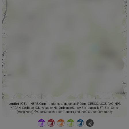
Leaflet
|
© Esri, HERE, Garmin, Intermap, increment P Corp., GEBCO, USGS, FAO, NPS,
NRCAN, GeoBase, IGN, Kadaster NL, Ordnance Survey, Esri Japan, METI, Esri China
(Hong Kong), © OpenStreetMap contributors, and the GIS User Community