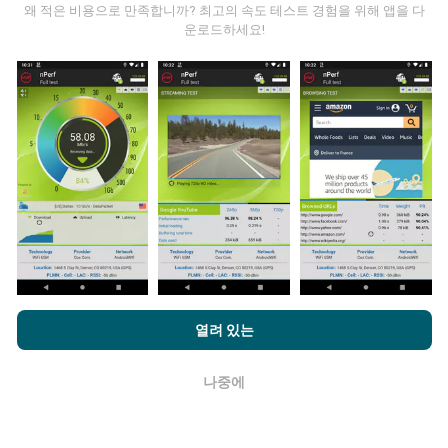
왜 적은 비용으로 만족합니까? 최고의 속도 테스트 경험을 위해 앱을 다
운로드하세요!
데이터는 어디에서 왔습니까?
데이터는 nPerf 앱 사용자가 수행한 테스트에서 수집됩니
다. 실제 현장에서 실제 조건에서 수행되는 테스트입니다.
참여하고 싶다면 nPerf 앱을 스마트폰에 다운로드 하면됩
니다.
데이터가 많을수록 지도는 더 광범위해질 것입니다!
nPerf.com을 탐색하면 귀하는
개인 정보 및 쿠키 사용 정책
및 저희
업데이트는 어떻게 이루어지나요?
열려 있는
의 nPerf 테스트
최종 사용자 라이센스 계약
에 동의할 수 있습니다.
네트워크 범위 지도는 1 시간마다 봇에 의해 자동으로 업
나중에
확인
데이트됩니다. 스피드 지도는
15 분마다 업데이트
됩니다.
데이터는 2년 동안 표시됩니다. 2년 후, 가장 오래된 데이
터는 한 달에 한 번씩 지도에서 제거됩니다.