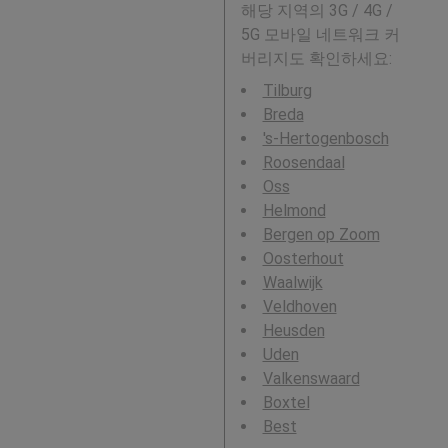
해당 지역의 3G / 4G /
5G 모바일 네트워크 커
버리지도 확인하세요:
Tilburg
Breda
's-Hertogenbosch
Roosendaal
Oss
Helmond
Bergen op Zoom
Oosterhout
Waalwijk
Veldhoven
Heusden
Uden
Valkenswaard
Boxtel
Best