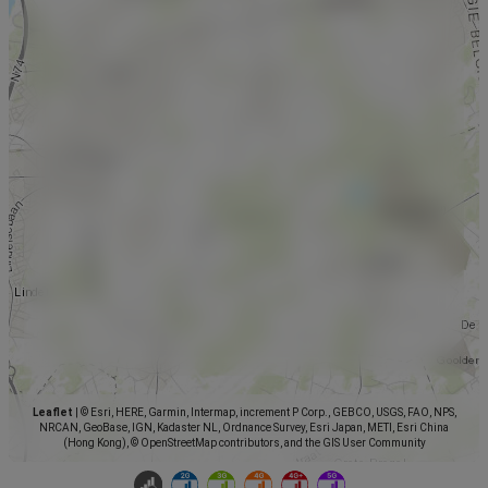
Leaflet
|
© Esri, HERE, Garmin, Intermap, increment P Corp., GEBCO, USGS, FAO, NPS,
NRCAN, GeoBase, IGN, Kadaster NL, Ordnance Survey, Esri Japan, METI, Esri China
(Hong Kong), © OpenStreetMap contributors, and the GIS User Community