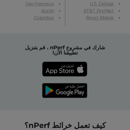
San Francisco
U.S. Cellular
Austin
AT&T FirstNet
Columbus
Boost Mobile
شارك في مشروع nPerf ، قم بتنزيل
تطبيقنا الآن!
كيف تعمل خرائط nPerf؟