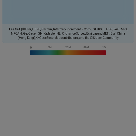
Leaflet
|
© Esri, HERE, Garmin, Intermap, increment P Corp., GEBCO, USGS, FAO, NPS,
NRCAN, GeoBase, IGN, Kadaster NL, Ordnance Survey, Esri Japan, METI, Esri China
(Hong Kong), © OpenStreetMap contributors, and the GIS User Community