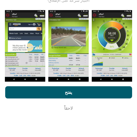
من أين تاتي البيانات ؟
اختبار سرعة على الإطلاق!
يتم جمع البيانات من الاختبارات التي أجراها مستخدمي تطبيق
nPerf. هذه هي الاختبارات التي أجريت في ظروف حقيقية ،
مباشرة في هذا المجال. إذا كنت ترغب في المشاركة أيضًا ،
فكل ما عليك فعله هو تنزيل تطبيق nPerf على هاتفك الذكي.
كلما زادت البيانات المتوفرة ، كلما كانت الخرائط أكثر شمولية!
من خلال تصفح nPerf.com ، فانك بذلك توافق علي
سياسة الاستخدام
كيف يتم إجراء التحديثات؟
الخصوصية وملفات تعريف الارتباط
بالإضافة
لإتفاقية ترخيص المستخدم
يفتح
لإختبار nPerf
يتم تحديث خرائط تغطية الشبكة تلقائيًا بواسطة الروبوت كل
ساعة. و يتم
تحديث خرائط السرعة كل 15 دقيقة
. و يتم عرض
لاحقاً
حسنا
البيانات لمدة عامين. ولكن بعد عامين ، تتم إزالة أقدم البيانات
من الخرائط مرة واحدة في الشهر.