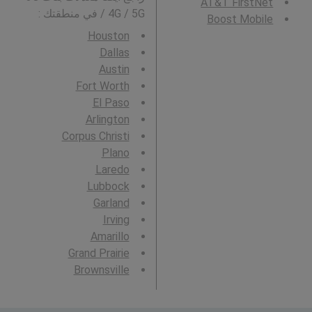
AT&T FirstNet
/ 4G / 5G في منطقتك :
Boost Mobile
Houston
Dallas
Austin
Fort Worth
El Paso
Arlington
Corpus Christi
Plano
Laredo
Lubbock
Garland
Irving
Amarillo
Grand Prairie
Brownsville