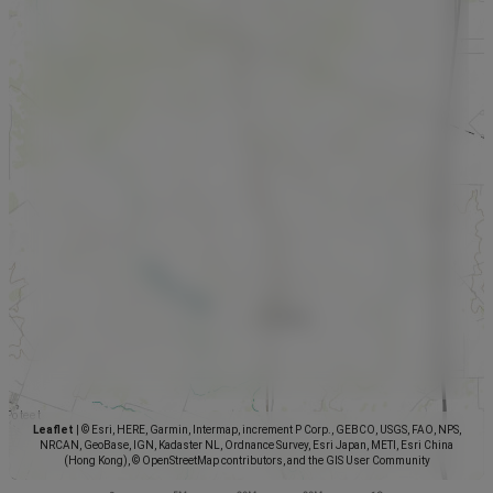
Leaflet
|
© Esri, HERE, Garmin, Intermap, increment P Corp., GEBCO, USGS, FAO, NPS,
NRCAN, GeoBase, IGN, Kadaster NL, Ordnance Survey, Esri Japan, METI, Esri China
(Hong Kong), © OpenStreetMap contributors, and the GIS User Community