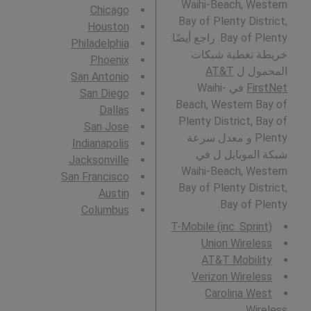
Waihi-Beach, Western
Chicago
Bay of Plenty District,
Houston
Bay of Plenty. راجع أيضًا:
Philadelphia
خريطة تغطية شبكات
Phoenix
المحمول ل
AT&T
San Antonio
FirstNet
في Waihi-
San Diego
Beach, Western Bay of
Dallas
Plenty District, Bay of
San Jose
Plenty و معدل سرعة
Indianapolis
شبكة الموبايل ل في
Jacksonville
Waihi-Beach, Western
San Francisco
Bay of Plenty District,
Austin
Bay of Plenty.
Columbus
T-Mobile (inc. Sprint)
Union Wireless
AT&T Mobility
Verizon Wireless
Carolina West
Wireless