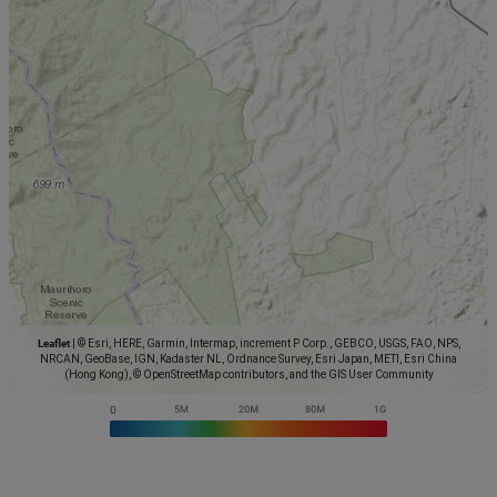
Leaflet
|
© Esri, HERE, Garmin, Intermap, increment P Corp., GEBCO, USGS, FAO, NPS,
NRCAN, GeoBase, IGN, Kadaster NL, Ordnance Survey, Esri Japan, METI, Esri China
(Hong Kong), © OpenStreetMap contributors, and the GIS User Community