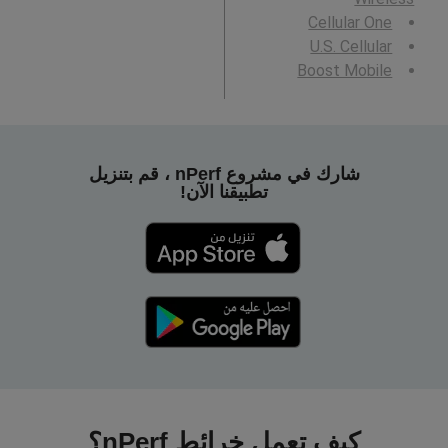
Cellular One
U.S. Cellular
Boost Mobile
شارك في مشروع nPerf ، قم بتنزيل
تطبيقنا الآن!
كيف تعمل خرائط nPerf؟