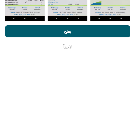
يتم تحديث خرائط تغطية الشبكة تلقائيًا بواسطة الروبوت كل
ساعة. و يتم
تحديث خرائط السرعة كل 15 دقيقة
. و يتم عرض
البيانات لمدة عامين. ولكن بعد عامين ، تتم إزالة أقدم البيانات
من الخرائط مرة واحدة في الشهر.
من خلال تصفح nPerf.com ، فانك بذلك توافق علي
سياسة الاستخدام
الخصوصية وملفات تعريف الارتباط
بالإضافة
لإتفاقية ترخيص المستخدم
يفتح
لإختبار nPerf
لاحقاً
حسنا
ما مدي موثوقيته ودقته ؟
تجرى الاختبارات على أجهزة المستخدمين. تعتمد دقة تحديد
الموقع الجغرافي على جودة استقبال إشارة GPS في وقت
الاختبار. بالنسبة إلى بيانات التغطية ، نحتفظ فقط بالاختبارات
ذات الموقع الجغرافي الأقصى
دقة 50 مترًا
. لسرعة التنزيل ،
يصل هذا الحد إلى 200 متر.