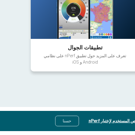
تطبيقات الجوال
تعرف على المزيد حول تطبيق nPerf على نظامي
Android و iOS
 المستخدم لإختبار nPerf
حسنا