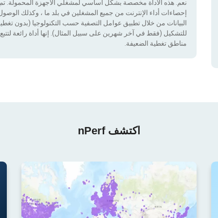
نعم. هذه الأداة مخصصة بشكل أساسي لمشغلي الأجهزة المحمولة. تم دم
إحصاءات أداء الإنترنت من جميع المشغلين في بلد ما ، وكذلك الوصول إ
للتشكيل (فقط في آخر شهرين على سبيل المثال). إنها أداة رائعة لتتبع إ
مناطق تغطية الضعيفة.
اكتشف nPerf