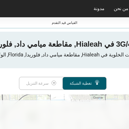
من نحن
مدونة
جائزة nPerf ومعاييرها
القياس قيد التقدم
ميامي داد, فلوريدا, Florida, الولايات المتحدة
تغطية الشبكة
سرعة التنزيل