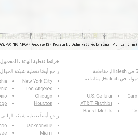
SGS, FAO, NPS, NRCAN, GeoBase, IGN, Kadaster NL, Ordnance Survey, Esri Japan, METI, Esri China 
خرائط تغطية الهاتف المحمول
تمثل هذه الخريطة تغطية شبكات الجوال 2G و 3G و 4G و 5G في Hialeah, مقاطعة
راجع أيضًا تغطية شبكة الجوال 3G / 4G / 5G ف
Hialeah, مقاطعة
phia
New York City
nix
Los Angeles
onio
Chicago
U.S. Cellular
Caro
ego
Houston
AT&T FirstNet
Boost Mobile
Cel
راجع أيضاً تغطية شبكة الهاتف المحمول  4G / 5G
ando
Jacksonville
ssee
Miami