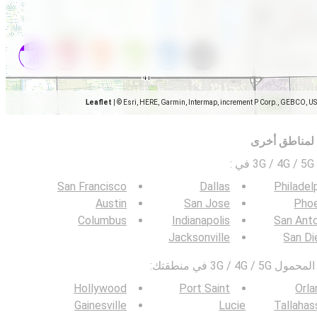
Leaflet
|
© Esri, HERE, Garmin, Intermap, increment P Corp., GEBCO, U
 لمناطق أخرى
ي
:
San Francisco
Dallas
Philadel
Austin
San Jose
Phoe
Columbus
Indianapolis
San Ant
Jacksonville
San Di
3G / في منطقتك:
Hollywood
Port Saint
Orl
Gainesville
Lucie
Tallaha