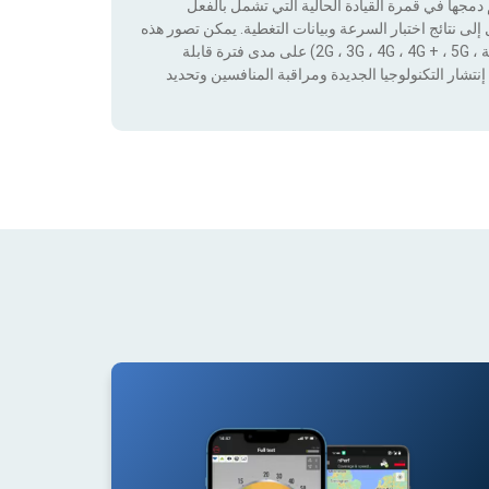
جها في قمرة القيادة الحالية التي تشمل بالفعل
لى نتائج اختبار السرعة وبيانات التغطية. يمكن تصور هذه
البيانات من خلال تطبيق عوامل التصفية حسب التكنولوجيا (بدون تغطية ، 2G ، 3G ، 4G ، 4G + ، 5G) على مدى فترة قابلة
نتشار التكنولوجيا الجديدة ومراقبة المنافسين وتحديد