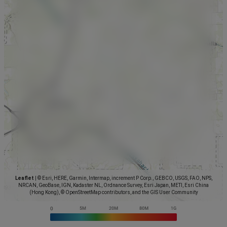
Leaflet
|
© Esri, HERE, Garmin, Intermap, increment P Corp., GEBCO, USGS, FAO, NPS,
NRCAN, GeoBase, IGN, Kadaster NL, Ordnance Survey, Esri Japan, METI, Esri China
(Hong Kong), © OpenStreetMap contributors, and the GIS User Community