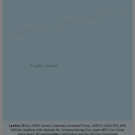
Leaflet
|
© Esri, HERE, Garmin, Intermap, increment P Corp., GEBCO, USGS, FAO, NPS,
NRCAN, GeoBase, IGN, Kadaster NL, Ordnance Survey, Esri Japan, METI, Esri China
(Hong Kong), © OpenStreetMap contributors, and the GIS User Community