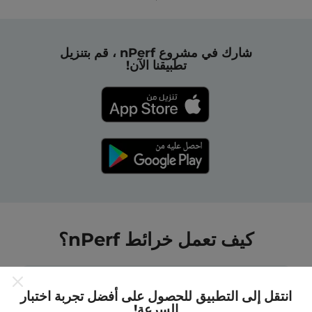
شارك في مشروع nPerf ، قم بتنزيل
تطبيقنا الآن!
كيف تعمل خرائط nPerf؟
انتقل إلى التطبيق للحصول على أفضل تجربة اختبار
السرعة!