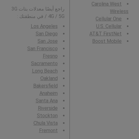
Carolina West
راجع أيضًا معدلات بتات 3G
Wireless
/ 4G / 5G في منطقتك :
Cellular One
Los Angeles
U.S. Cellular
San Diego
AT&T FirstNet
San Jose
Boost Mobile
San Francisco
Fresno
Sacramento
Long Beach
Oakland
Bakersfield
Anaheim
Santa Ana
Riverside
Stockton
Chula Vista
Fremont